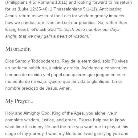
(Philippians 4:5; Romans 13:11) and looking forward to his return
for us (Luke 12:35-40; 1 Thessalonians 5:1-11). Anticipating
Jesus' return as we trust the
Lord
for wisdom greatly impacts
how we conduct our lives and set our priorities. So, rather than
losing heart, let's ask God
"to teach us to number our days
aright, that we may gain a heart of wisdom."
Mi oración
Dios Santo y Todopoderoso, Rey de la eternidad, solo Tú vives
en perfecta sabiduría, justicia y gracia. Ayúdame a conocer los
tiempos de mi vida y el papel que quieres que juegue en este
momento de mi viaje. Quiero que mi vida te glorifique. En el
nombre precioso de Jesús, Amén.
My Prayer...
Holy and Almighty God, King of the Ages, you alone live in
complete wisdom, justice, and grace. Please help me to know
what time it is in my life and the role you want me to play at this
stage of my journey. I want my life to be lived glorifying you and