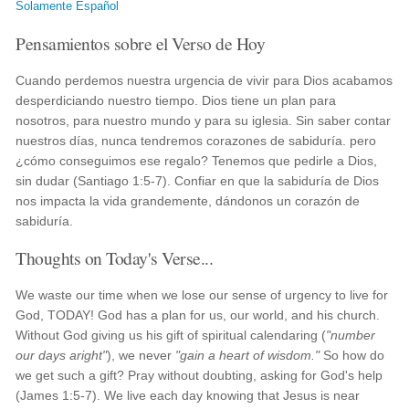
Solamente Español
Pensamientos sobre el Verso de Hoy
Cuando perdemos nuestra urgencia de vivir para Dios acabamos
desperdiciando nuestro tiempo. Dios tiene un plan para
nosotros, para nuestro mundo y para su iglesia. Sin saber contar
nuestros días, nunca tendremos corazones de sabiduría. pero
¿cómo conseguimos ese regalo? Tenemos que pedirle a Dios,
sin dudar (Santiago 1:5-7). Confiar en que la sabiduría de Dios
nos impacta la vida grandemente, dándonos un corazón de
sabiduría.
Thoughts on Today's Verse...
We waste our time when we lose our sense of urgency to live for
God, TODAY! God has a plan for us, our world, and his church.
Without God giving us his gift of spiritual calendaring (
"number
our days aright"
), we never
"gain a heart of wisdom."
So how do
we get such a gift? Pray without doubting, asking for God's help
(James 1:5-7). We live each day knowing that Jesus is near