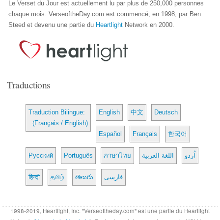
Le Verset du Jour est actuellement lu par plus de 250,000 personnes
chaque mois. VerseoftheDay.com est commencé, en 1998, par Ben
Steed et devenu une partie du
Heartlight
Network en 2000.
Traductions
Traduction Bilingue:
English
中文
Deutsch
(Français / English)
Español
Français
한국어
Русский
Português
ภาษาไทย
اللغة العربية
اُردو
हिन्दी
தமிழ்
తెలుగు
فارسی
1998-2019, Heartlight, Inc. "Verseoftheday.com" est une partie du Heartlight