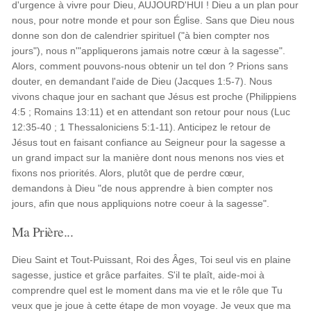
d'urgence à vivre pour Dieu, AUJOURD'HUI ! Dieu a un plan pour
nous, pour notre monde et pour son Église. Sans que Dieu nous
donne son don de calendrier spirituel ("à bien compter nos
jours"), nous n'"appliquerons jamais notre cœur à la sagesse".
Alors, comment pouvons-nous obtenir un tel don ? Prions sans
douter, en demandant l'aide de Dieu (Jacques 1:5-7). Nous
vivons chaque jour en sachant que Jésus est proche (Philippiens
4:5 ; Romains 13:11) et en attendant son retour pour nous (Luc
12:35-40 ; 1 Thessaloniciens 5:1-11). Anticipez le retour de
Jésus tout en faisant confiance au Seigneur pour la sagesse a
un grand impact sur la manière dont nous menons nos vies et
fixons nos priorités. Alors, plutôt que de perdre cœur,
demandons à Dieu "de nous apprendre à bien compter nos
jours, afin que nous appliquions notre coeur à la sagesse".
Ma Prière...
Dieu Saint et Tout-Puissant, Roi des Âges, Toi seul vis en plaine
sagesse, justice et grâce parfaites. S'il te plaît, aide-moi à
comprendre quel est le moment dans ma vie et le rôle que Tu
veux que je joue à cette étape de mon voyage. Je veux que ma