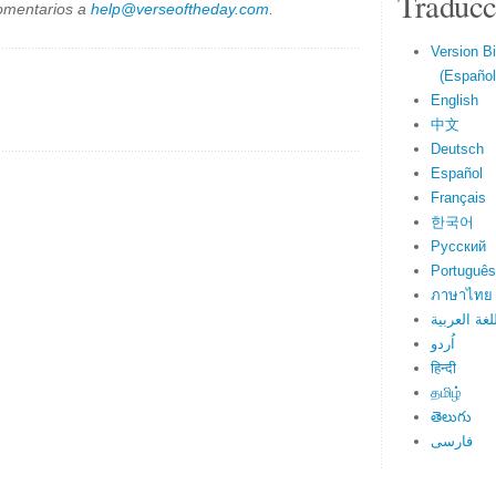
Traducc
omentarios a
help@verseoftheday.com
.
Version Bi
(Español 
English
中文
Deutsch
Español
Français
한국어
Русский
Português
ภาษาไทย
لغة العربية
اُردو
हिन्दी
தமிழ்
తెలుగు
فارسی