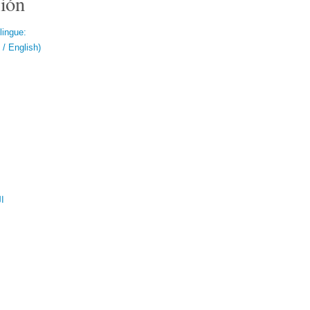
ión
lingue:
/ English)
ال