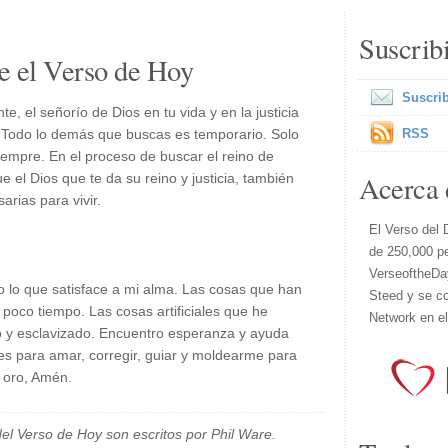
Suscrib
e el Verso de Hoy
Suscrib
, el señorío de Dios en tu vida y en la justicia
a. Todo lo demás que buscas es temporario. Solo
RSS
iempre. En el proceso de buscar el reino de
Acerca 
ue el Dios que te da su reino y justicia, también
arias para vivir.
El Verso del 
de 250,000 p
VerseoftheDa
o lo que satisface a mi alma. Las cosas que han
Steed y se co
poco tiempo. Las cosas artificiales que he
Network en e
 y esclavizado. Encuentro esperanza y ayuda
ues para amar, corregir, guiar y moldearme para
s oro, Amén.
el Verso de Hoy son escritos por Phil Ware.