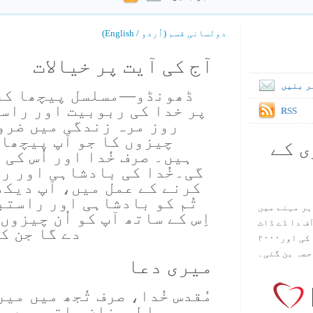
دولسانی قسم (اُردو / English)
آج کی آیت پر خیالات
ر بنیں
ڈھونڈو—مسلسل پیچھا کر
پر خدا کی ربوبیت اور راست
RSS
روز مرہ زندگی میں ضرو
چیزوں کا جو آپ پیچھا 
ی کے
ہیں۔ صرف خُدا اور اُس کی
گی۔خُدا کی بادشاہی اور ر
کرنے کے عمل میں، آپ دیکھو
تُم کو بادشاہی اور راستب
ہر مہنے میں
اِس کے ساتھ آپ کو اُن چیزوں
س آف دا ڈے ڈاٹ
دے گا جن ک
کام ۱۹۹۸ میں بین سٹیڈ نے شروع کی اور۲۰۰۰
حصہ بن گئی۔
میری دعا
مُقدس خُدا، صرف تُجھ میں می
اطمینان پاتی ہیں۔ 