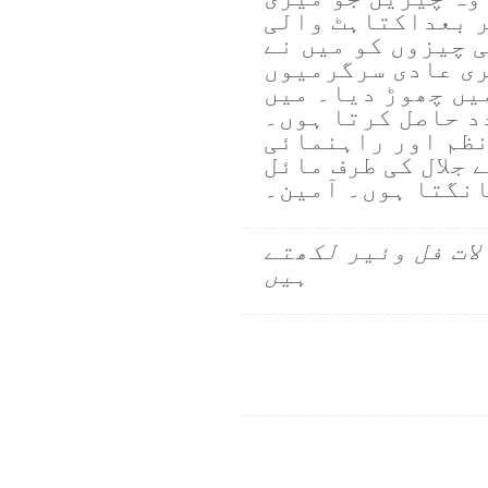
ر بعداکتاہٹ والی
 چیزوں کو میں نے
ی عادی سرگرمیوں
میں چھوڑ دیا۔ میں
دد حاصل کرتا ہوں۔
نظم اور راہنمائی
 جلال کی طرف مائل
انگتا ہوں۔ آمین۔
لات فل وئیر لکھتے
ہیں