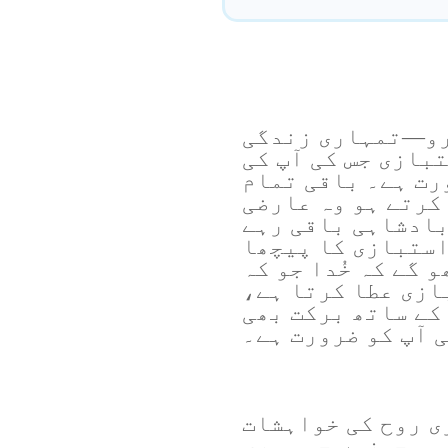
و—تمہاری زندگی
بازی جس کی آپ کی
رت ہے۔ باقی تمام
کرتے ہو وہ عارضی
 بادشاہی باقی رہے
استبازی کا پیچھا
 گے کہ خُدا جو کہ
ازی عطا کرتا ہے،
 کے ساتھ برکت بھی
ی آپ کو ضرورت ہے۔
ری روح کی خواہشات
وہ چیزیں جو میری