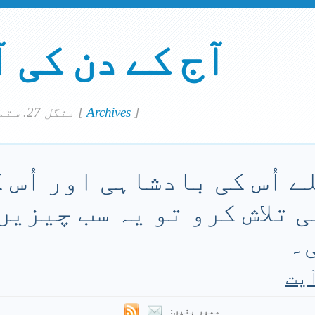
آج کے دن کی 
]
Archives
[
منگل 27. ستمبر 2022
ے اُس کی بادشاہی اور اُس 
تلاش کرو تو یہ سب چیزیں 
ی۔
ممبر بنیں: