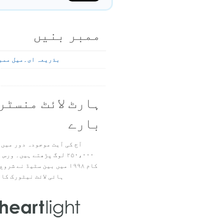
ممبر بنیں
بذریعہ ای۔میل ممب
ہارٹ لائٹ منسٹر
بارے
آج کی آیت موجودہ دور میں 
۲۵۰،۰۰۰ لوگ پڑھتے ہیں۔ ور
ہائی لائٹ نیٹورک کا 