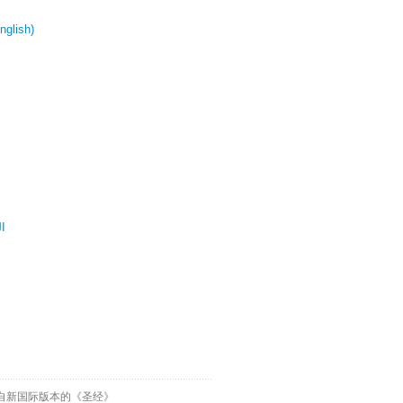
glish)
ال
自新国际版本的《圣经》