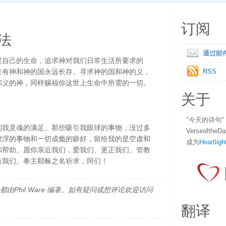
订阅
法
通过邮
过自己的生命，追求神对我们日常生活所要求的
惟有神和神的国永远长存。寻求神的国和神的义，
RSS
和义的神，同样赐福你这世上生命中所需的一切。
关于
"今天的诗句
到我灵魂的满足。那些吸引我眼球的事物，没过多
Verseofth
虚浮的事物和一切成瘾的癖好，留给我的是空虚和
成为
Heartligh
和帮助。愿你亲近我们，爱我们、更正我们、管教
造我们。奉主耶稣之名祈求，阿们！
由Phil Ware 编著。如有疑问或想评论欢迎访问
翻译