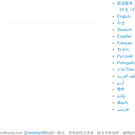
双语版本:
(中文 / En
English
中文
Deutsch
Español
Français
한국어
Русский
Português
ภาษาไทย
لغة العربية
اُردو
हिन्दी
தமிழ்
తెలుగు
فارسی
eoftheday.com 是
Heartlight
网站的一部分。所有的经文语录，除非另有说明，都摘抄