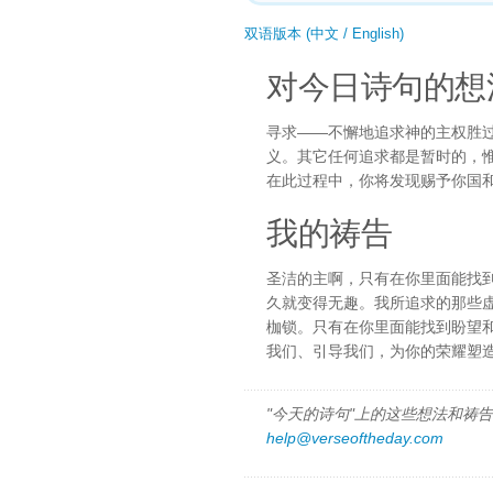
双语版本 (中文 / English)
对今日诗句的想
寻求——不懈地追求神的主权胜
义。其它任何追求都是暂时的，
在此过程中，你将发现赐予你国
我的祷告
圣洁的主啊，只有在你里面能找
久就变得无趣。我所追求的那些
枷锁。只有在你里面能找到盼望
我们、引导我们，为你的荣耀塑
"今天的诗句"上的这些想法和祷告都
help@verseoftheday.com