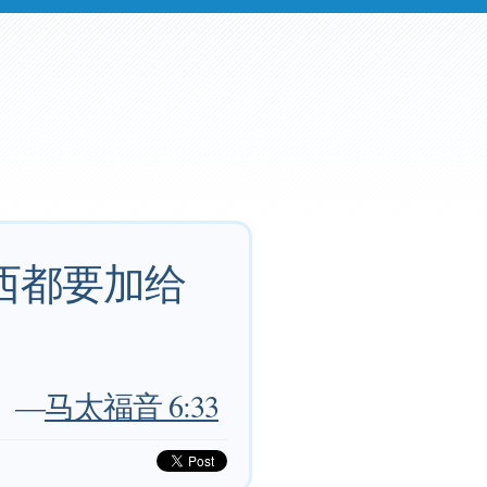
西都要加给
—
马太福音 6:33