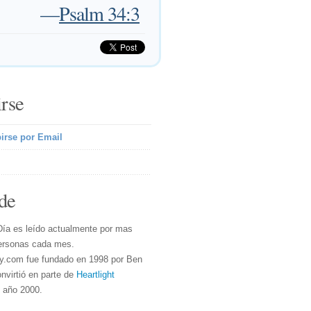
—
Psalm 34:3
irse
irse por Email
de
Día es leído actualmente por mas
ersonas cada mes.
y.com fue fundado en 1998 por Ben
nvirtió en parte de
Heartlight
l año 2000.