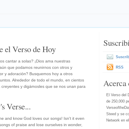
Suscrib
e el Verso de Hoy
Suscrib
s cantar a solas? ¡Dios ama nuestras
aún que podamos reunirnos con otros y
RSS
or y adoración? Busquemos hoy a otros
Acerca 
untos. Alrededor de todo el mundo, en cientos
s creyentes y digámosles que se nos unan para
El Verso del 
de 250,000 p
s Verse...
VerseoftheDa
Steed y se co
one and know God loves our songs! Isn't it even
Network en e
 songs of praise and lose ourselves in wonder,