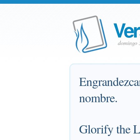
Ver
domingo 
Engrandezcan
nombre.
Glorify the
L