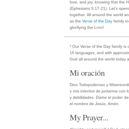
love, and joy, knowing that the Hol
(Ephesians 5:17-21). Let's spend
together. All around the world a
as the
Verse of the Day
family to
glorifying the
Lord
!
* Our Verse of the Day family is
15 languages, and with approxima
God all around the world today an
Mi oración
Dios Todopoderoso y Misericord
y mis intentos de juntarme con 
y debilidades. Dame el poder de 
el nombre de Jesús, Amén.
My Prayer...