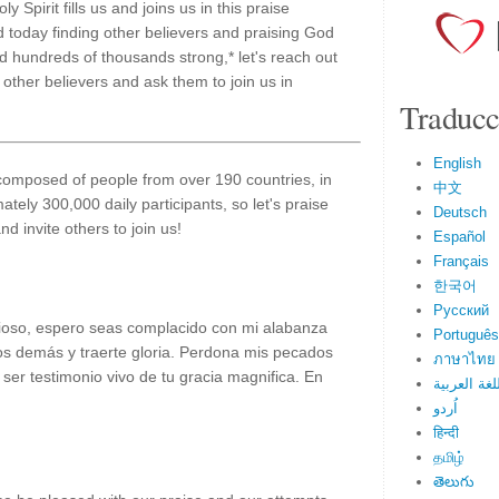
y Spirit fills us and joins us in this praise
 today finding other believers and praising God
nd hundreds of thousands strong,* let's reach out
 other believers and ask them to join us in
Traducc
English
 composed of people from over 190 countries, in
中文
tely 300,000 daily participants, so let's praise
Deutsch
d invite others to join us!
Español
Français
한국어
Русский
ioso, espero seas complacido con mi alabanza
Português
los demás y traerte gloria. Perdona mis pecados
ภาษาไทย
ser testimonio vivo de tu gracia magnifica. En
لغة العربية
اُردو
हिन्दी
தமிழ்
తెలుగు