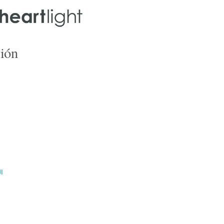
ión
ال