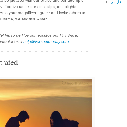
se be pleased with our praise and our attempts
فارسی
y. Forgive us for our sins, slips, and slights.
s to your magnificent grace and invite others to
us' name, we ask this. Amen.
el Verso de Hoy son escritos por Phil Ware.
omentarios a
help@verseoftheday.com
.
trated