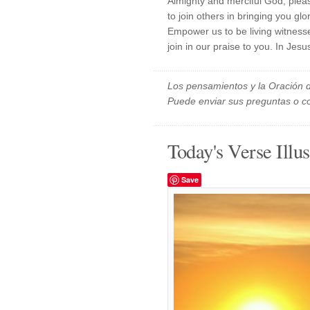
Almighty and merciful God, plea
to join others in bringing you glor
Empower us to be living witnesse
join in our praise to you. In Jes
Los pensamientos y la Oración d
Puede enviar sus preguntas o c
Today's Verse Illus
Save