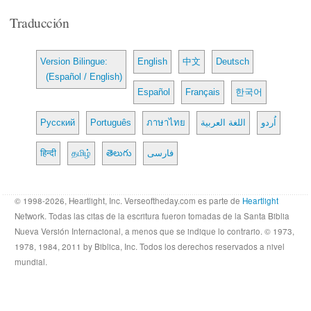
Traducción
Version Bilingue:
English
中文
Deutsch
(Español / English)
Español
Français
한국어
Русский
Português
ภาษาไทย
اللغة العربية
اُردو
हिन्दी
தமிழ்
తెలుగు
فارسی
© 1998-2026, Heartlight, Inc. Verseoftheday.com es parte de
Heartlight
Network. Todas las citas de la escritura fueron tomadas de la Santa Biblia
Nueva Versión Internacional, a menos que se indique lo contrario. © 1973,
1978, 1984, 2011 by Biblica, Inc. Todos los derechos reservados a nivel
mundial.