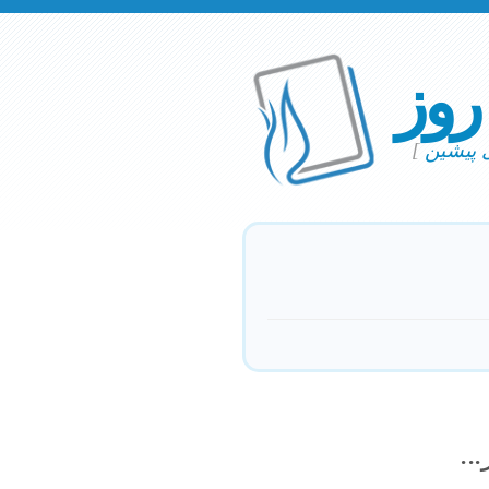
 روز
ی پیشین
]
..