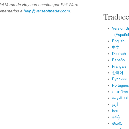
el Verso de Hoy son escritos por Phil Ware.
omentarios a
help@verseoftheday.com
.
Traducc
Version Bi
(Español 
English
中文
Deutsch
Español
Français
한국어
Русский
Português
ภาษาไทย
لغة العربية
اُردو
हिन्दी
தமிழ்
తెలుగు