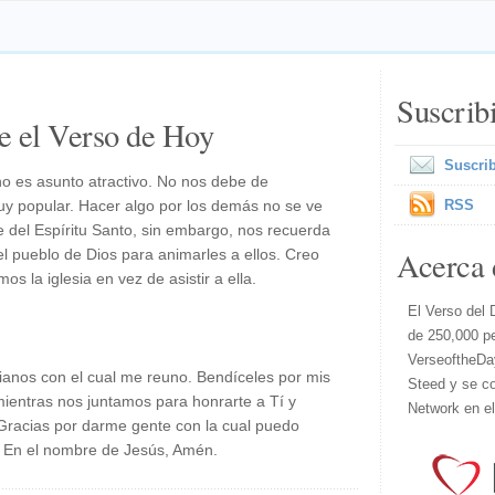
Suscrib
e el Verso de Hoy
Suscrib
 no es asunto atractivo. No nos debe de
muy popular. Hacer algo por los demás no se ve
RSS
 del Espíritu Santo, sin embargo, nos recuerda
Acerca 
 pueblo de Dios para animarles a ellos. Creo
os la iglesia en vez de asistir a ella.
El Verso del 
de 250,000 p
VerseoftheDa
tianos con el cual me reuno. Bendíceles por mis
Steed y se co
 mientras nos juntamos para honrarte a Tí y
Network en e
 Gracias por darme gente con la cual puedo
. En el nombre de Jesús, Amén.