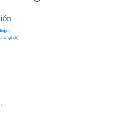
ión
lingue:
/ English)
ال