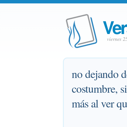
Ver
viernes 2
no dejando d
costumbre, s
más al ver qu