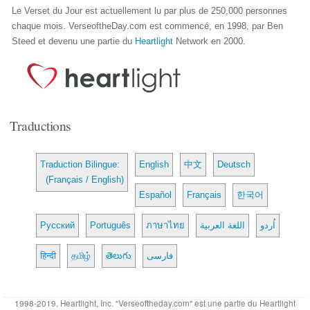
Le Verset du Jour est actuellement lu par plus de 250,000 personnes
chaque mois. VerseoftheDay.com est commencé, en 1998, par Ben
Steed et devenu une partie du
Heartlight
Network en 2000.
Traductions
Traduction Bilingue:
English
中文
Deutsch
(Français / English)
Español
Français
한국어
Русский
Português
ภาษาไทย
اللغة العربية
اُردو
हिन्दी
தமிழ்
తెలుగు
فارسی
1998-2019, Heartlight, Inc. "Verseoftheday.com" est une partie du Heartlight