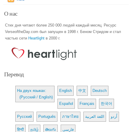
О нас
Стих дня читают более 250 000 людей каждый месяц. Ресурс
VerseoftheDay.com был запущен в 1998 г. Беном Стридом и стал
частью сети
Heartlight
в 2000 г.
Перевод
На двух языках:
English
中文
Deutsch
(Русский / English)
Español
Français
한국어
Русский
Português
ภาษาไทย
اللغة العربية
اُردو
हिन्दी
தமிழ்
తెలుగు
فارسی