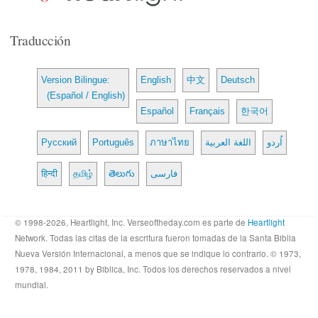
Traducción
Version Bilingue:
English
中文
Deutsch
(Español / English)
Español
Français
한국어
Русский
Português
ภาษาไทย
اللغة العربية
اُردو
हिन्दी
தமிழ்
తెలుగు
فارسی
© 1998-2026, Heartlight, Inc. Verseoftheday.com es parte de
Heartlight
Network. Todas las citas de la escritura fueron tomadas de la Santa Biblia
Nueva Versión Internacional, a menos que se indique lo contrario. © 1973,
1978, 1984, 2011 by Biblica, Inc. Todos los derechos reservados a nivel
mundial.