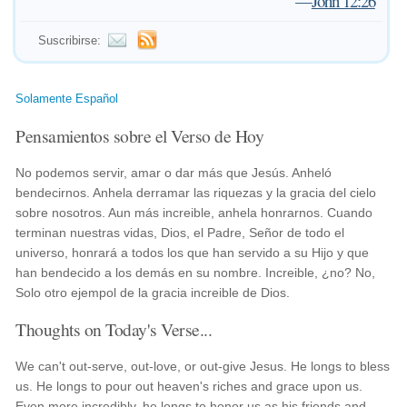
—
John 12:26
Suscribirse:
Solamente Español
Pensamientos sobre el Verso de Hoy
No podemos servir, amar o dar más que Jesús. Anheló
bendecirnos. Anhela derramar las riquezas y la gracia del cielo
sobre nosotros. Aun más increible, anhela honrarnos. Cuando
terminan nuestras vidas, Dios, el Padre, Señor de todo el
universo, honrará a todos los que han servido a su Hijo y que
han bendecido a los demás en su nombre. Increible, ¿no? No,
Solo otro ejempol de la gracia increible de Dios.
Thoughts on Today's Verse...
We can't out-serve, out-love, or out-give Jesus. He longs to bless
us. He longs to pour out heaven's riches and grace upon us.
Even more incredibly, he longs to honor us as his friends and