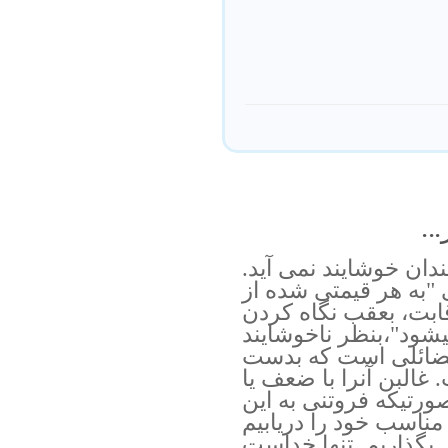
..
ندان خوشايند نمى آيد.
 "به هر قيمتى شده از
ابت، بعقب نگاه كردن
شود"،بنظر ناخوشايند
فضائلى است كه بدست
البن آنرا با ضعف يا
ورتيكه فروتنى به اين
 مناسب خود را دريابيم
 بگذاريم. تنها خداست