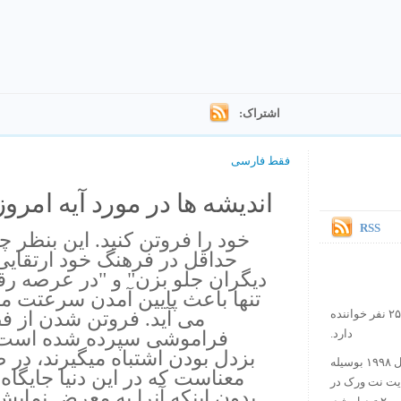
اشتراک:
فقط فارسی
اندیشه ها در مورد آیه امروز.
RSS
خود را فروتن كنيد. اين بنظر چ
حداقل در فرهنگ خود ارتقايى
ديگران جلو بزن" و "در عرصه رق
تنها باعث پايين آمدن سرعتت مي
مى آيد. فروتن شدن از 
در حال حاضر آیه روز بیش از ۲۵۰۰۰۰ نفر خواننده
فراموشى سپرده شده است. غ
دارد.
بزدل بودن اشتباه ميگيرند، در ص
ورس آو ذ دی دات کام کار خود را در سال ۱۹۹۸ بوسیله
معناست كه در اين دنيا جايگاه
ایت نت ورک در
بدون اينكه آنرا به معرض نمايش