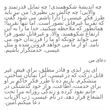
چه اندیشهٔ شکوهمندی! چه تمایل قدرتمند و
والایی! چه چالش بی نظیری! من نیز باید
طرز فکر عیسی را دارا باشم. می شود گفت
که تقریباً غیرقابل تصور است. اما تنها تقریباً!
همانطور که ملاحظه میکنید، خدا ما را به این
ارتفاع شکوهمند، والا، و غیرقابل تصور فرا
می خواند چونکه او ما را فرزندان خود می
نامد. او از ما می خواهد فروتن شده و مثل
عیسی، خدمتگزار باشیم.
دعای من
ای پدر ابدی و قادر مطلق، برای فیض غیر
قابل درکت که درعیسی، آنرا نمایان ساختی،
متشکرم. یاریم ده تا طرز فکر حاکم بر او
برای خدمت، اطاعت، و از خود گذشتگی در
جانم نفوذ کرده و زندگی روزانه مرا تحت
الشعاع قرار دهد. در نام عیسی، رَب الارباب
دعا میکنم.آمین.