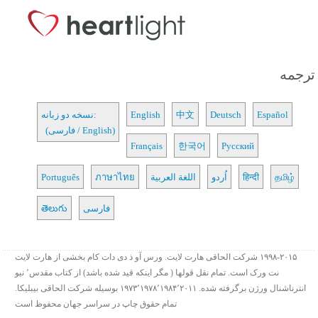
ترجمه
Español
Deutsch
中文
English
نسخه دو زبانه:
(فارسی / English)
Français
한국어
Русский
தமிழ்
हिन्दी
اُردو
اللغة العربية
ภาษาไทย
Português
فارسی
తెలుగు
۱۹۹۸-۲۰۱۵ شرکت الحاقی هارت لایت. ورس آو ذ دی دات کام بخشی از هارت لایت
نت ورک است. تمام نقل قولها ( مگر اینکه قید شده باشد) از کتاب مقدس٬ نیو
انترناشنال ورژن برگرفته شده. ۱۹۷۳٬۱۹۷۸٬۱۹۸۴٬۲۰۱۱ بوسیله شرکت الحاقی بیبلیکا.
تمام حقوق چاپ در سراسر جهان محفوظ است