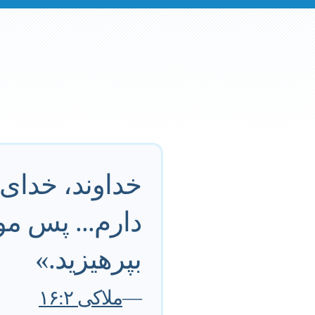
خداوند، خدای
دارم... پس م
بپرهیزید.»
—
ملاکی ۱۶:۲