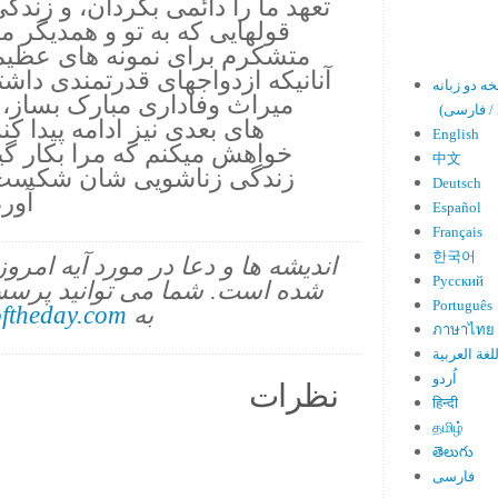
تعهد ما را دائمی بگردان، و زندگ
قولهایی که به تو و همدیگر مید
متشکرم برای نمونه های عظیمی 
آنانیکه ازدواجهای قدرتمندی داشته 
میراث وفاداری مبارک بساز، 
En)
های بعدی نیز ادامه پیدا کند
English
خواهش میکنم که مرا بکار گی
中文
زندگی زناشویی شان شکست خو
Deutsch
آورم
Español
Français
한국어
اندیشه ها و دعا در مورد آیه امرو
Русский
شده است. شما می توانید پرسش
Português
به
ftheday.com
ภาษาไทย
لغة العربية
اُردو
نظرات
हिन्दी
தமிழ்
తెలుగు
فارسی