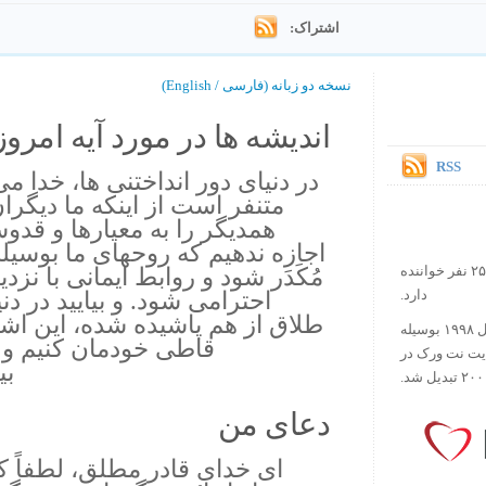
اشتراک:
نسخه دو زبانه (فارسی / English)
اندیشه ها در مورد آیه امروز.
RSS
در دنیای دور انداختنی ها، خدا می
متنفر است از اینکه ما دیگران ر
همدیگر را به معیارها و قد
اجازه ندهیم که روحهای ما بوسی
مُکَدَر شود و روابط ایمانی با ن
در حال حاضر آیه روز بیش از ۲۵۰۰۰۰ نفر خواننده
احترامی شود. و بیایید در دن
دارد.
طلاق از هم پاشیده شده، این اشخا
ورس آو ذ دی دات کام کار خود را در سال ۱۹۹۸ بوسیله
قاطی خودمان کنیم و به
ایت نت ورک در
بی
دعای من
ای خدای قادر مطلق، لطفاً ک