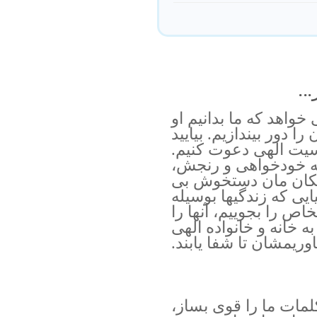
..
 خواهد که ما بدانیم او
ا دور بیندازیم. بیایید
وسیت الهی دعوت کنیم.
له خودخواهی و رنجش،
زدیکان مان دستخوش بی
یایی که زندگیها بوسیله
ص را بجوییم، آنها را
 خانه و خانواده الهی
اوریمشان تا شفا یابند.
لمات ما را قوی بساز،