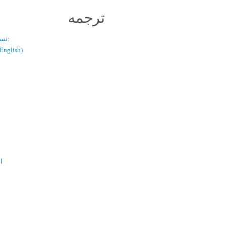
ترجمه
نسخه دو زبانه:
(فارسی / glish
ال