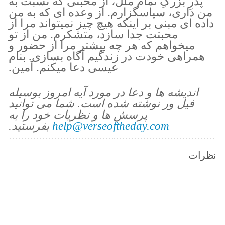
پدرِ بزرگِ تمام ملل، از محبتی که نسبت به
من داری، سپاسگزارم. از وعده ای که به من
داده ای مبنی بر اینکه هیچ چیز نمیتواند مرا از
محبتت جدا سازد، متشکرم. من از تو
میخواهم که هر چه بیشتر مرا از حضور و
همراهی خودت در زندگیم آگاه بسازی. بنام
عیسی دعا میکنم. آمین.
اندیشه ها و دعا در مورد آیه امروز بوسیله
فیل ور نوشته شده است. شما می توانید
پرسش ها و نظریات خود را به
help@verseoftheday.com
بفرستید.
نظرات