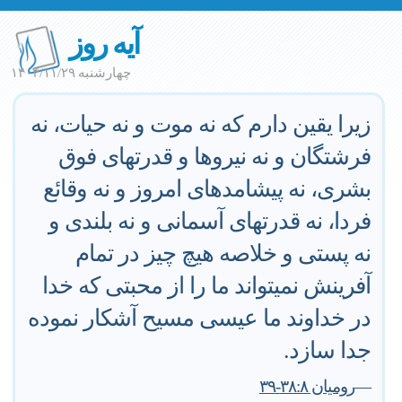
آیه روز
چهارشنبه ۱۴۰۴/۱۱/۲۹
زيرا يقين دارم كه نه موت و نه حيات، نه
فرشتگان و نه نيروها و قدرتهاى فوق
بشرى، نه پيشامدهاى امروز و نه وقائع
فردا، نه قدرتهاى آسمانى و نه بلندى و
نه پستى و خلاصه هيچ چيز در تمام
آفرينش نميتواند ما را از محبتى كه خدا
در خداوند ما عيسى مسيح آشكار نموده
جدا سازد.
—
روميان ٣٨:٨-٣٩