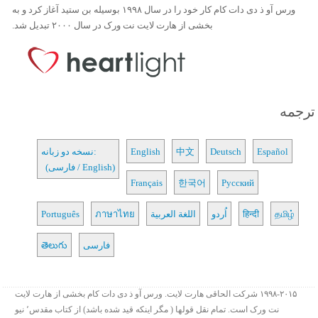
ورس آو ذ دی دات کام کار خود را در سال ۱۹۹۸ بوسیله بن ستید آغاز کرد و به
بخشی از هارت لایت نت ورک در سال ۲۰۰۰ تبدیل شد.
ترجمه
Español
Deutsch
中文
English
نسخه دو زبانه:
(فارسی / English)
Français
한국어
Русский
தமிழ்
हिन्दी
اُردو
اللغة العربية
ภาษาไทย
Português
فارسی
తెలుగు
۱۹۹۸-۲۰۱۵ شرکت الحاقی هارت لایت. ورس آو ذ دی دات کام بخشی از هارت لایت
نت ورک است. تمام نقل قولها ( مگر اینکه قید شده باشد) از کتاب مقدس٬ نیو