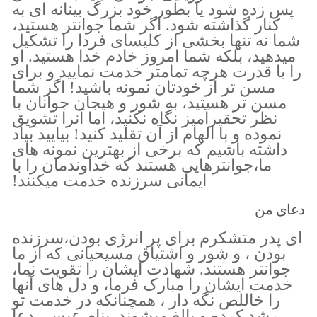
پس زده شود یا بطور خود بزرگ بینانه ای به
کنار گذاشته شود. اگر شما جوانتر هستید،
شما نه تنها بخشی از کلیسای فردا را تشکیل
میدهید،‌ بلکه شما امروز خادم خدا هستید. او
را با قدرت هرچه تمامتر خدمت نمایید و برای
مسن تر از خودتان نمونه باشید! اگر شما
مسن تر هستید، به شور و هیجان جوانان با
نظر تحقیر‌آمیز نگاه نکنید، اما آنرا تشویق
نموده و با الهام از آن تقلید کنید! بیایید بیاد
داشته باشیم که برخی از بهترین نمونه های
ما،جوانترهایی هستند که خداوندمان را با
ایمانی سرزنده خدمت میکنند!
دعای من
ای پدر متشکرم برای پر انرژی بودن،‌سرزنده
بودن ، و شور و اشتیاق مسیحیانی که از ما
جوانتر هستند. شهادت ایشان را تقویت نما،
خدمت ایشان را مبارک فرما، و دل های آنها
را خاللص نگه دار ، همچنانکه در خدمت تو
رشد کرده و بالغ میشوند. بنام عیسی دعا