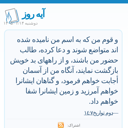
آیه روز
دوشنبه ۱۴۰۵/۰۲/۱۴
و قوم من كه به اسم من ناميده شده
اند متواضع شوند و دعا كرده، طالب
حضور من باشند، و از راههاى بد خويش
بازگشت نمايند، آنگاه من از آسمان
أجابت خواهم فرمود، و گناهان ايشانرا
خواهم آمرزيد و زمين ايشانرا شفا
خواهم داد.
—
دوم تواريخ١٤:٧
اشتراک: