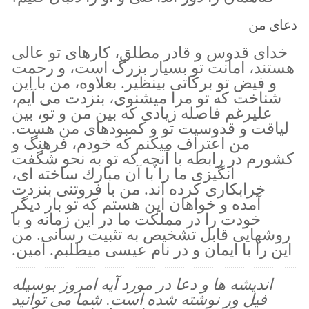
دعای من
خداى قدوس و قادر مطلق، كارهاى تو عالى
هستند، امانت تو بسيار بزرگ است، و رحمت
و فيض تو بركاتى بينظير. بعلاوه، من با اين
شناخت كه تو مرا ميشنوى، بنزدت مى آيم،
عليرغم فاصله زيادى كه بين من و تو، بين
لياقت و قدوسيت تو و كمبودهاى من هست.
من اعتراف ميكنم كه خودم، فرهنگ و
كشورم در رابطه با آنچه كه تو به نحو شگفت
انگيزى ما را با آن مبارك ساخته اى،
خرابكارى كرده اند. من با فروتنى بنزدت
آمده و خواهان اين هستم كه تو بار ديگر
خودت را در مملكت ما در اين زمانه و با
روشهايى قابل تشخيص به تثبيت رسانى. من
اين را با ايمان و در نام عيسى ميطلبم. آمين.
اندیشه ها و دعا در مورد آیه امروز بوسیله
فیل ور نوشته شده است. شما می توانید