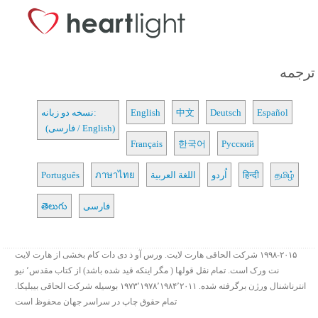
ترجمه
Español
Deutsch
中文
English
نسخه دو زبانه:
(فارسی / English)
Français
한국어
Русский
தமிழ்
हिन्दी
اُردو
اللغة العربية
ภาษาไทย
Português
فارسی
తెలుగు
۱۹۹۸-۲۰۱۵ شرکت الحاقی هارت لایت. ورس آو ذ دی دات کام بخشی از هارت لایت
نت ورک است. تمام نقل قولها ( مگر اینکه قید شده باشد) از کتاب مقدس٬ نیو
انترناشنال ورژن برگرفته شده. ۱۹۷۳٬۱۹۷۸٬۱۹۸۴٬۲۰۱۱ بوسیله شرکت الحاقی بیبلیکا.
تمام حقوق چاپ در سراسر جهان محفوظ است