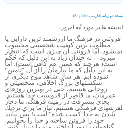
نسخه دو زبانه (فارسی / English)
اندیشه ها در مورد آیه امروز...
فروتنى در فرهنگ ما ارزشمند ترين دارايى يا
مطلوب ترين كيفيت شخصيتى محسوب
نميشود. اما فروتنى آن چيزى است كه انتظار
ميرود— نه چندان زياد به اين دليل كه حُكْم
است( هرچند كه همين هم كافى است)، اما
به اين دليل كه ما نيازمان را از آن "تأمين"
نموده ايم. هر سال شاهد موج ديگرى از
شكستهاى بزرگ اخلاقى، شخصيتى و
روحانى هستيم. حتى در بهترين روزهاى
عمرمان، ما قاصِر از قدوسيت خدا هستيم.
بجاى پيشرفت در زمينه فرهنگ، ما دچار
لغزشهاى فرهنگى هستيم. نياز ما براي نزديك
شدن به خدا"كسب شده" است! پس بياييد
خود را فروتن ساخته و خدا را بخوانيم،
گناهمان را دور انداختى و او را دنبال كنيم!