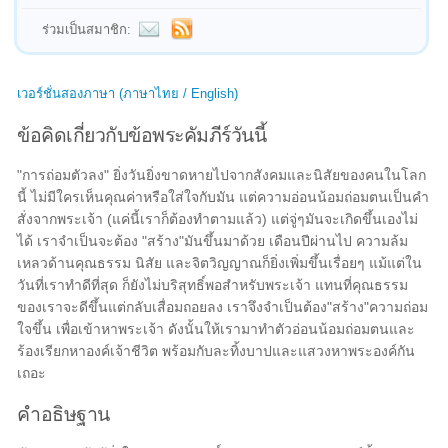
ร่วมเป็นสมาชิก:
เวอร์ชั่นสองภาษา (ภาษาไทย / English)
ข้อคิดเกี่ยวกับข้อพระคัมภีร์วันนี้
"การถ่อมตัวลง" ยิ่งวันยิ่งขาดหายไปจากสังคมและนิสัยของคนในโลก
นี้ ไม่มีใครเห็นคุณค่าหรือใส่ใจกับมัน แต่ความอ่อนน้อมถ่อมตนเป็นคำ
สั่งจากพระเจ้า (แค่นี้เราก็ต้องทำตามแล้ว) แต่จู่ๆมันจะเกิดขึ้นเองไม่
ได้ เราจำเป็นจะต้อง "สร้าง"มันขึ้นมาด้วย เดือนปีผ่านไป ความล้ม
เหลวด้านคุณธรรม นิสัย และจิตวิญญาณก็ยิ่งเพิ่มขึ้นเรื่อยๆ แม้แต่ใน
วันที่เราทำดีที่สุด ก็ยังไม่บริสุทธิ์พอสำหรับพระเจ้า แทนที่คุณธรรม
ของเราจะดีขึ้นแต่กลับเสื่อมถอยลง เราจึงจำเป็นต้อง"สร้าง"ความถ่อม
ใจขึ้น เพื่อเข้าหาพระเจ้า ดังนั้นให้เรามาทำตัวอ่อนน้อมถ่อมตนและ
ร้องเรียกหาองค์เจ้าชีวิต พร้อมกับละทิ้งบาปและแสวงหาพระองค์กัน
เถอะ
คำอธิษฐาน