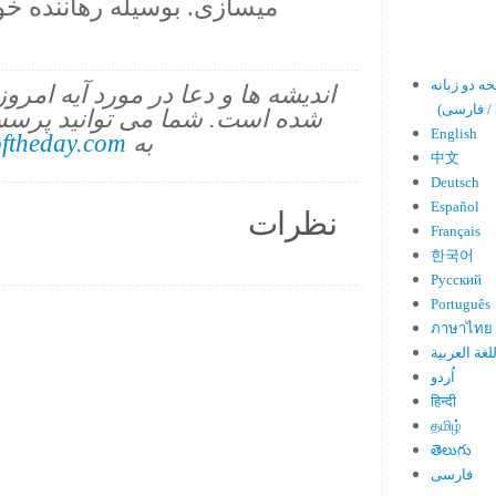
ميسازى. بوسيله رهاننده 
اندیشه ها و دعا در مورد آیه امرو
En)
شده است. شما می توانید پرسش
English
به
ftheday.com
中文
Deutsch
Español
نظرات
Français
한국어
Русский
Português
ภาษาไทย
لغة العربية
اُردو
हिन्दी
தமிழ்
తెలుగు
فارسی