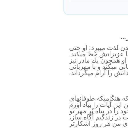
..
ن لذت ميبرد! او حتى
ا عزيزانش حَظ ميكند.
كه او همچون يك مادر نيز
نى ميكند و با مهربانى
ش را آرام ميگرداند.
ه هنگاميكه طوفانهاى
ين آيات را بياد آورم
 را در پناه پٌر مهر تو
ت در زندگيم آگاه ساز،
اى من هر روز آشكارتر