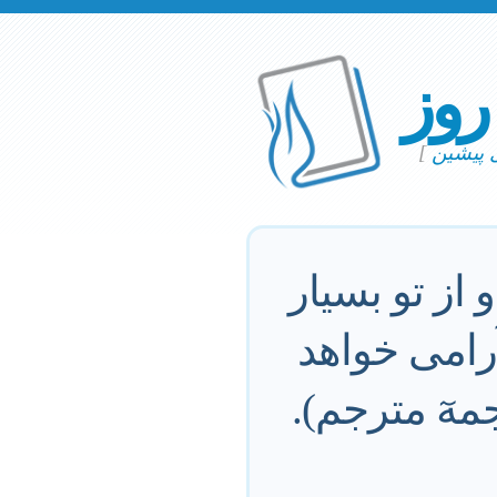
 روز
ی پیشین
]
 از تو بسيار
رامى خواهد
مهٓ مترجم).