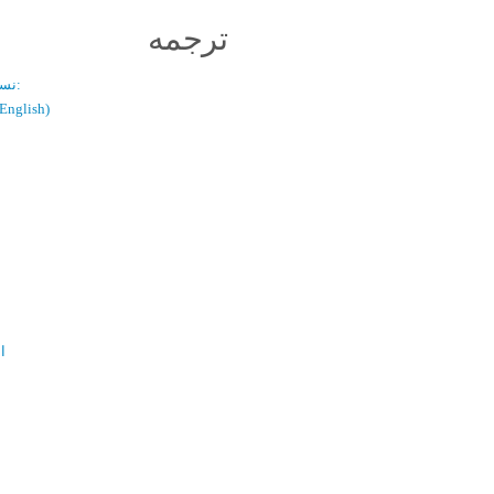
ترجمه
نسخه دو زبانه:
(فارسی / glish
ال