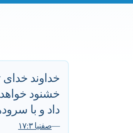
خداوند خداى تو
خشنود خواهد 
داد و با سروده
—
صفنيا ١٧:٣