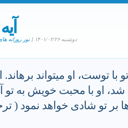
آیه
دوشنبه ۱۴۰۱/۰۲/۲۶
[
نور روزانه ها
 با توست، او ميتواند برهاند. او
شد، او با محبت خويش به تو آ
ا بر تو شادى خواهد نمود ( ترج