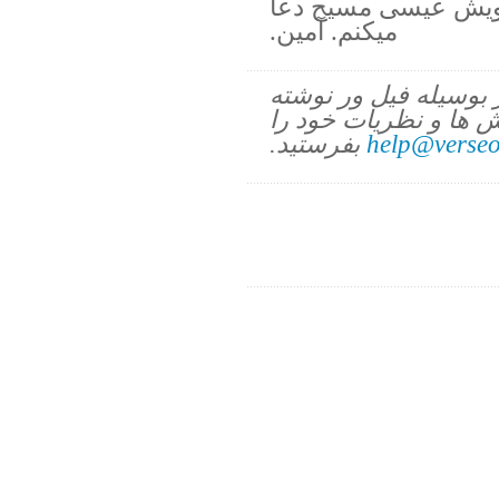
خويش عيسى مسيح دعا
ميكنم. آمين.
ز بوسیله فیل ور نوشته
 ها و نظریات خود را
help@verseo
بفرستید.