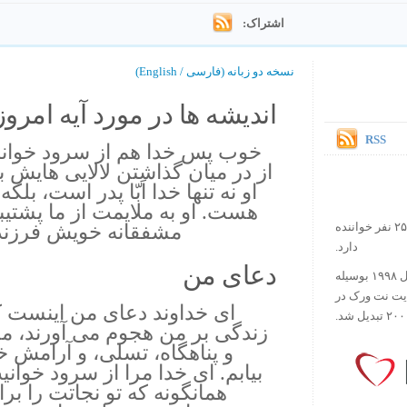
اشتراک:
نسخه دو زبانه (فارسی / English)
اندیشه ها در مورد آیه امروز.
RSS
خوب پس خدا هم از سرود خواند
از در ميان گذاشتن لالايى هايش ب
او نه تنها خدا اَبّا پدر است، بل
هست. او به ملايمت از ما پشتيبا
مشفقانه خويش فرزندان
در حال حاضر آیه روز بیش از ۲۵۰۰۰۰ نفر خواننده
دارد.
دعای من
ورس آو ذ دی دات کام کار خود را در سال ۱۹۹۸ بوسیله
ایت نت ورک در
اى خداوند دعاى من اينست ك
زندگى بر من هجوم مى آورند، من ا
و پناهگاه، تسلى، و آرامش خود
بيابم. اى خدا مرا از سرود خواني
همانگونه كه تو نجاتت را بر