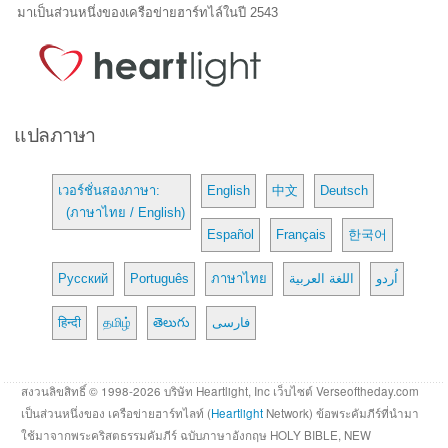
มาเป็นส่วนหนึ่งของเครือข่ายฮาร์ทไล์ในปี 2543
แปลภาษา
เวอร์ชั่นสองภาษา:
English
中文
Deutsch
(ภาษาไทย / English)
Español
Français
한국어
Русский
Português
ภาษาไทย
اللغة العربية
اُردو
हिन्दी
தமிழ்
తెలుగు
فارسی
สงวนลิขสิทธิ์ © 1998-2026 บริษัท Heartlight, Inc เว็บไซต์ Verseoftheday.com
เป็นส่วนหนึ่งของ เครือข่ายฮาร์ทไลท์ (
Heartlight
Network) ข้อพระคัมภีร์ที่นำมา
ใช้มาจากพระคริสตธรรมคัมภีร์ ฉบับภาษาอังกฤษ HOLY BIBLE, NEW