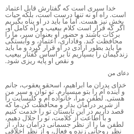
خدا سپرى است كه گفتارش قابل اعتماد
است. راه او نه تنها درست است، بلكه حيات
بخش نيز هست. اما ما بايد در او پناه بگيريم
اگر كه قرار است كلام بيعيب و راه كامل او،
بركات باشند و حضور او بعنوان سپر، ما را
محافظت كند. وفادارى، اعتماد، و وابستگى
ما بايد بطور ارادى در او قرار گيرد و ما بايد
زندگيمان را بسپاريم تا بر اساس گفتار بيعيب
و نقص او پايه ريزى شود.
دعای من
خداى پدران ما ابراهيم، اسحقو يعقوب، جانم
و آينده ام را بتو ميسپارم. تو توان و سپر من
هستى. لطفن مرا، خانواده ام و كليسايت را
از شرير درامان بدار و محافظت كن.ما كه
قصد داريم در اين تابستان تو را خدمت كنيم
و با اطاعت از كلامت، تو را جلال دهيم،
لطفن ما را از نظر جسمانى درامان بدار، از
نظر روحانى زنده و فعال، و از نظر اخلاقى