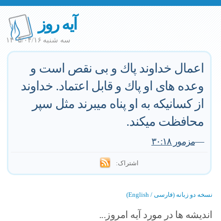
آیه روز
سه شنبه ۱۴۰۵/۰۴/۱۶
اعمال خداوند پاك و بى نقص است و
وعده هاى او پاك و قابل اعتماد. خداوند
از كسانيكه به او پناه ميبرند مثل سپر
محافظت ميكند.
—
مزمور ۳۰:۱۸
اشتراک:
نسخه دو زبانه (فارسی / English)
اندیشه ها در مورد آیه امروز...