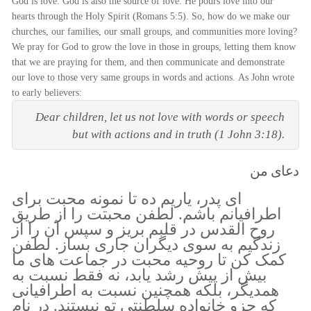
God is love. God is also the source of love. He pours love into our
hearts through the Holy Spirit (Romans 5:5). So, how do we make our
churches, our families, our small groups, and communities more loving?
We pray for God to grow the love in those in groups, letting them know
that we are praying for them, and then communicate and demonstrate
our love to those very same groups in words and actions. As John wrote
to early believers:
Dear children, let us not love with words or speech
but with actions and in truth (1 John 3:18).
دعای من
ای پدر، یاریم ده تا نمونه محبت برای
اطرافیانم باشم. لطفن محبتت را از طریق
روح القدس در قلبم بریز و سپس آن را از
زندگیم به سوی دیگران جاری بساز. لطفن
کمک کن تا روحیه محبت در جماعت های ما
بیش از پیش رشد یابد، نه فقط نسبت به
همدیگر، بلکه همچنین نسبت به اطرافیانی
که جزو خانواده سلطنتی تو نیستند. در نام