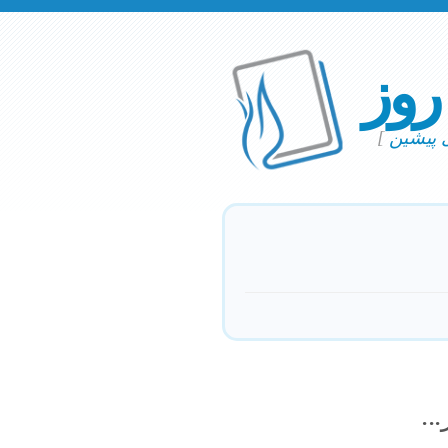
 روز
ی پیشین
]
..