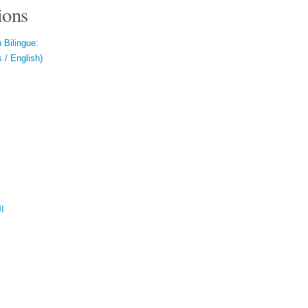
ions
 Bilingue:
 / English)
ال