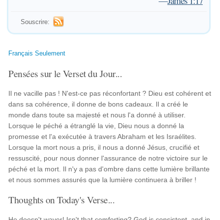
—
James 1:17
Souscrire:
Français Seulement
Pensées sur le Verset du Jour...
Il ne vacille pas ! N'est-ce pas réconfortant ? Dieu est cohérent et
dans sa cohérence, il donne de bons cadeaux. Il a créé le
monde dans toute sa majesté et nous l'a donné à utiliser.
Lorsque le péché a étranglé la vie, Dieu nous a donné la
promesse et l'a exécutée à travers Abraham et les Israélites.
Lorsque la mort nous a pris, il nous a donné Jésus, crucifié et
ressuscité, pour nous donner l'assurance de notre victoire sur le
péché et la mort. Il n'y a pas d'ombre dans cette lumière brillante
et nous sommes assurés que la lumière continuera à briller !
Thoughts on Today's Verse...
He doesn't waver! Isn't that comforting? God is consistent, and in