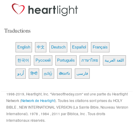
Traductions
English
中文
Deutsch
Español
Français
한국어
Русский
Português
ภาษาไทย
اللغة العربية
اُردو
हिन्दी
தமிழ்
తెలుగు
فارسی
1998-2019, Heartlight, Inc. "Verseoftheday.com" est une partie du Heartlight
Network (
Network de Hearlight
). Toutes les citations sont prises du HOLY
BIBLE , NEW INTERNATIONAL VERSION (La Sainte Bible, Nouveau Version
International). 1978 , 1984 , 2011 par Biblica, Inc . Tous droits
internationaux réservés.