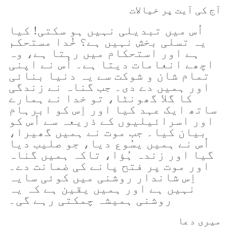
آج کی آیت پر خیالات
اُس میں تبدیلی نہیں ہو سکتی! کیا
یہ تسلی بخش نہیں ہے؟ خُدا مستحکم
ہے اور استحکام میں رہتا ہے، وہ
اچھے انعامات دیتا ہے۔ اُس نے اپنی
تمام شان و شوکت سے یہ دنیا بنائی
اور ہمیں دے دی۔ جب گناہ نے زندگی
کا گلا گھونٹا، تو خدا نے ہمارے
ساتھ ایک عہد کیا اور اِس کو ابرہام
اور اسرائیلیوں کے ذریعہ سے اُس کو
بیان کیا۔ جب موت نے ہمیں گھیرا،
اُس نے ہمیں یسُوع دیا، جو صلیب دیا
گیا اور زندہ ہُؤا، تاکہ ہمیں گناہ
اور موت پر فتح پانے کی ضمانت دے۔
اِس شاندار روشنی میں کوئی سایہ
نہیں ہے اور ہمیں یقین ہے کہ یہ
روشنی ہمیشہ چمکتی رہے گی۔
میری دعا