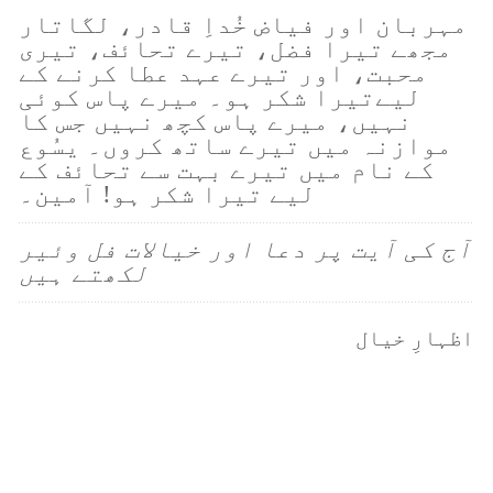
مہربان اور فیاض خُداِ قادر، لگاتار
مجھے تیرا فضل، تیرے تحائف، تیری
محبت، اور تیرے عہد عطا کرنے کے
لیےتیرا شکر ہو۔ میرے پاس کوئی
نہیں، میرے پاس کچھ نہیں جس کا
موازنہ میں تیرے ساتھ کروں۔ یسُوع
کے نام میں تیرے بہت سے تحائف کے
لیے تیرا شکر ہو! آمین۔
آج کی آیت پر دعا اور خیالات فل وئیر
لکھتے ہیں
اظہارِ خیال