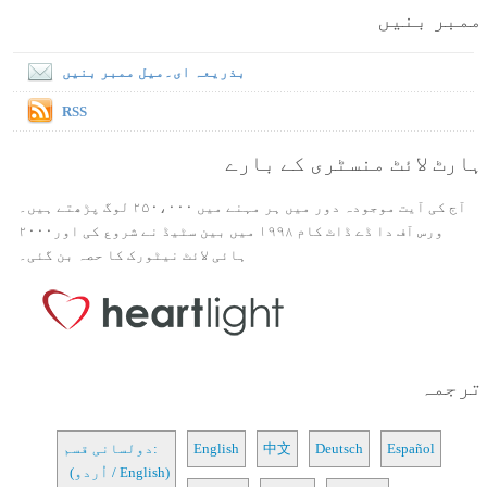
ممبر بنیں
بذریعہ ای۔میل ممبر بنیں
RSS
ہارٹ لائٹ منسٹری کے بارے
آج کی آیت موجودہ دور میں ہر مہنے میں ۲۵۰،۰۰۰ لوگ پڑھتے ہیں۔
ورس آف دا ڈے ڈاٹ کام ۱۹۹۸ میں بین سٹیڈ نے شروع کی اور۲۰۰۰
ہائی لائٹ نیٹورک کا حصہ بن گئی۔
ترجمہ
Español
Deutsch
中文
English
دولسانی قسم:
(اُردو / English)