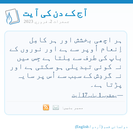
آج کے دن کی آیت
جمعرات 2. فروري 2023
ہر اچھی بخشش اور ہر کامِل
اِنعام اُوپر سے ہے اور نوروں کے
باپ کی طرف سے مِلتا ہے جِس میں
نہ کوئی تبدیلی ہو سکتی ہے اور
نہ گردِش کے سبب سے اُس پر سایہ
پڑتا ہے۔
—
یعقوب 1 باب 17 آیت
ممبر بنیں:
دولسانی قسم (اُردو / English)