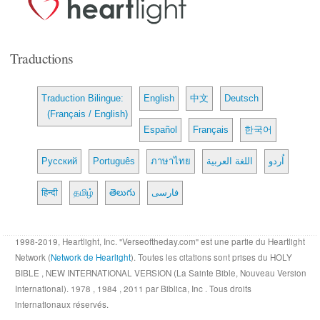
Traductions
Traduction Bilingue:
English
中文
Deutsch
(Français / English)
Español
Français
한국어
Русский
Português
ภาษาไทย
اللغة العربية
اُردو
हिन्दी
தமிழ்
తెలుగు
فارسی
1998-2019, Heartlight, Inc. "Verseoftheday.com" est une partie du Heartlight
Network (
Network de Hearlight
). Toutes les citations sont prises du HOLY
BIBLE , NEW INTERNATIONAL VERSION (La Sainte Bible, Nouveau Version
International). 1978 , 1984 , 2011 par Biblica, Inc . Tous droits
internationaux réservés.