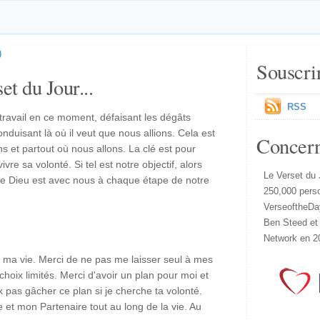
)
Souscri
et du Jour...
RSS
 travail en ce moment, défaisant les dégâts
nduisant là où il veut que nous allions. Cela est
Concer
s et partout où nous allons. La clé est pour
re sa volonté. Si tel est notre objectif, alors
Le Verset du 
re Dieu est avec nous à chaque étape de notre
250,000 pers
VerseoftheDa
Ben Steed et
Network en 2
s ma vie. Merci de ne pas me laisser seul à mes
 choix limités. Merci d'avoir un plan pour moi et
x pas gâcher ce plan si je cherche ta volonté.
et mon Partenaire tout au long de la vie. Au