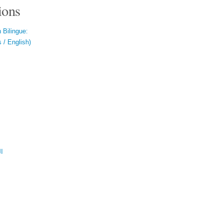
ions
 Bilingue:
 / English)
ال