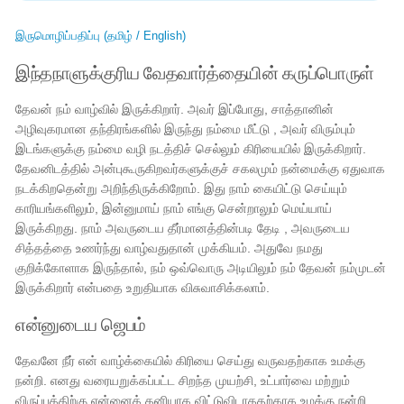
இருமொழிப்பதிப்பு (தமிழ் / English)
இந்தநாளுக்குரிய வேதவார்த்தையின் கருப்பொருள்
தேவன் நம் வாழ்வில் இருக்கிறார். அவர் இப்போது, சாத்தானின்
அழிவுகரமான தந்திரங்களில் இருந்து நம்மை மீட்டு , அவர் விரும்பும்
இடங்களுக்கு நம்மை வழி நடத்திச் செல்லும் கிரியையில் இருக்கிறார்.
தேவனிடத்தில் அன்புகூருகிறவர்களுக்குச் சகலமும் நன்மைக்கு ஏதுவாக
நடக்கிறதென்று அறிந்திருக்கிறோம். இது நாம் கையிட்டு செய்யும்
காரியங்களிலும், இன்னுமாய் நாம் எங்கு சென்றாலும் மெய்யாய்
இருக்கிறது. நாம் அவருடைய தீர்மானத்தின்படி தேடி , அவருடைய
சித்தத்தை உணர்ந்து வாழ்வதுதான் முக்கியம். அதுவே நமது
குறிக்கோளாக இருந்தால், நம் ஒவ்வொரு அடியிலும் நம் தேவன் நம்முடன்
இருக்கிறார் என்பதை உறுதியாக விசுவாசிக்கலாம்.
என்னுடைய ஜெபம்
தேவனே நீர் என் வாழ்க்கையில் கிரியை செய்து வருவதற்காக உமக்கு
நன்றி. எனது வரையறுக்கப்பட்ட சிறந்த முயற்சி, உட்பார்வை மற்றும்
விருப்பத்திற்கு என்னைத் தனியாக விட்டுவிடாததற்காக உமக்கு நன்றி.