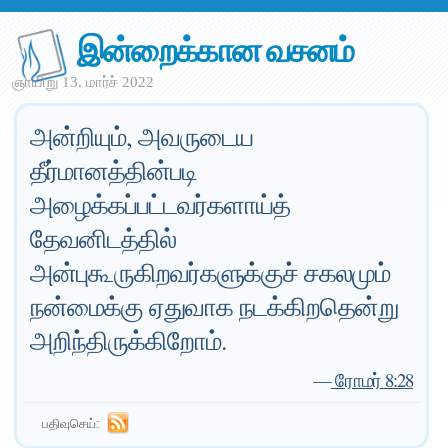
இன்றைக்கான வசனம்
ஞாயிறு 13. மார்ச் 2022
அன்றியும், அவருடைய
தீர்மானத்தின்படி
அழைக்கப்பட்டவர்களாய்த்
தேவனிடத்தில்
அன்புகூருகிறவர்களுக்குச் சகலமும்
நன்மைக்கு ஏதுவாக நடக்கிறதென்று
அறிந்திருக்கிறோம்.
—
ரோமர் 8:28
பதிவுசெய்: