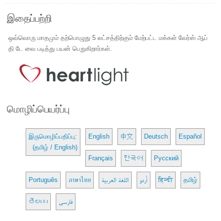
இதைப்பற்றி
ஒவ்வொரு மாதமும் தற்பொழுது 5 லட்சத்திற்கும் மேற்பட்ட மக்கள் வேர்ஸ் ஆப்
தி டே வை படித்து பயன் பெறுகிறார்கள்.
மொழிப்பெயர்ப்பு
இருமொழிப்பதிப்பு:
English
中文
Deutsch
Español
(தமிழ் / English)
Français
한국어
Русский
Português
ภาษาไทย
اللغة العربية
اُردو
हिन्दी
தமிழ்
తెలుగు
فارسی