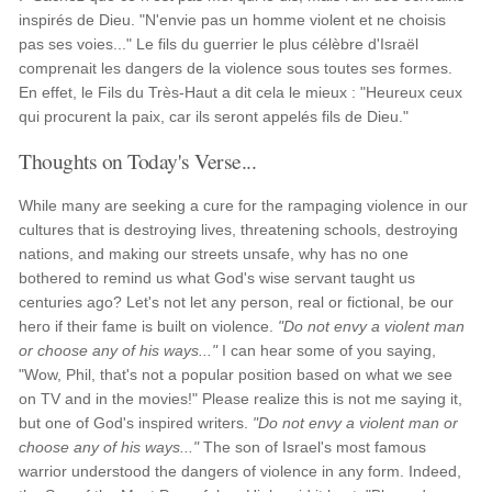
inspirés de Dieu. "N'envie pas un homme violent et ne choisis
pas ses voies..." Le fils du guerrier le plus célèbre d'Israël
comprenait les dangers de la violence sous toutes ses formes.
En effet, le Fils du Très-Haut a dit cela le mieux : "Heureux ceux
qui procurent la paix, car ils seront appelés fils de Dieu."
Thoughts on Today's Verse...
While many are seeking a cure for the rampaging violence in our
cultures that is destroying lives, threatening schools, destroying
nations, and making our streets unsafe, why has no one
bothered to remind us what God's wise servant taught us
centuries ago? Let's not let any person, real or fictional, be our
hero if their fame is built on violence.
"Do not envy a violent man
or choose any of his ways..."
I can hear some of you saying,
"Wow, Phil, that's not a popular position based on what we see
on TV and in the movies!" Please realize this is not me saying it,
but one of God's inspired writers.
"Do not envy a violent man or
choose any of his ways..."
The son of Israel's most famous
warrior understood the dangers of violence in any form. Indeed,