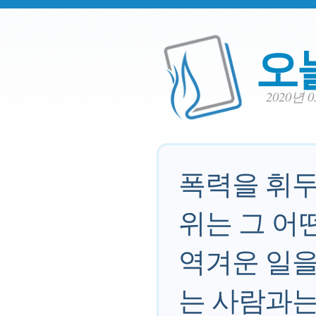
오
2020년 
폭력을 휘두
위는 그 어
역겨운 일을
는 사람과는