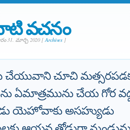
ాటి వచనం
ం 31. మార్చి 2020
[
Archives
]
ు చేయువాని చూచి మత్సరపడ
ను ఏమాత్రమును చేయ గోర వద్
నుడు యెహోవాకు అసహ్యుడు
ులకు ఆయన తోడుగా నుండును