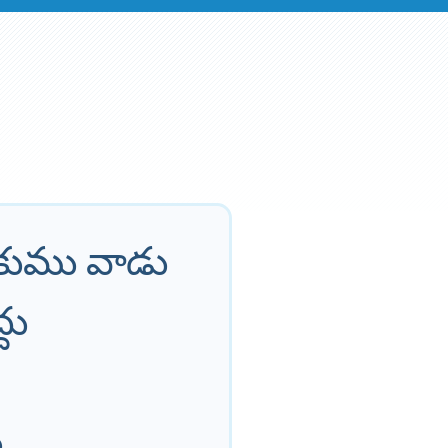
కుము వాడు
దు
.