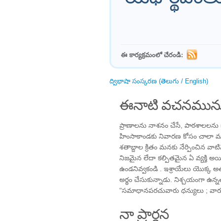
ఈ కార్యక్రమంలో చేరండి:
ద్విభాషా సంస్కరణ (తెలుగు / English)
ఈనాటి వచనమును
ప్రాణాలను నాశనం చేసే, పాఠశాలలను 
హింసాకాండకు నివారణ కోసం చాలా మంది 
శతాబ్దాల క్రితం మనకు నేర్పించిన వ
నిజమైన లేదా కల్పితమైన ఏ వ్యక్తి అయ
ఉండనివ్వకండి . ఇశ్రాయేలు యొక్క అ
అర్థం చేసుకున్నాడు. నిశ్చయంగా ఉన్
"సమాధానపరచువారు ధన్యులు ; వార
నా ప్రార్థన