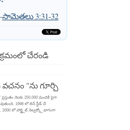
—
సామెతలు 3:31-32
క్రమంలో చేరండి
 వచనం "ను గూర్చి
్రస్తుతం నెలకు 250,000 మందికి పైగా
తుంది. 1998 లో బెన్ స్టీడ్ చే
 2000 లో హార్ట్లైట్ నెట్వర్క్లో భాగంగా