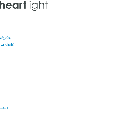
ంస్కరణ:
 English)
اللغة