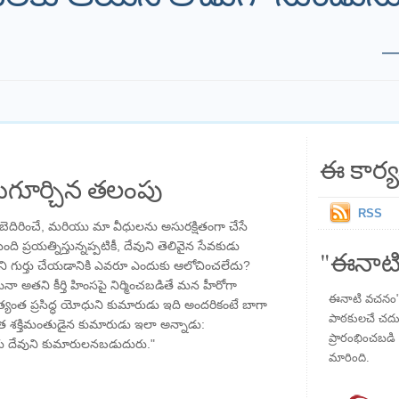
ఈ కార్య
గూర్చిన తలంపు
RSS
బెదిరించే, మరియు మా వీధులను అసురక్షితంగా చేసే
ప్రయత్నిస్తున్నప్పటికీ, దేవుని తెలివైన సేవకుడు
"ఈనాటి
ాటిని గుర్తు చేయడానికి ఎవరూ ఎందుకు ఆలోచించలేదు?
ినా అతని కీర్తి హింసపై నిర్మించబడితే మన హీరోగా
ఈనాటి వచనం" ప
త్యంత ప్రసిద్ధ యోధుని కుమారుడు ఇది అందరికంటే బాగా
పాఠకులచే చదువు
నత శక్తిమంతుడైన కుమారుడు ఇలా అన్నాడు:
ప్రారంభించబడి ,
ు దేవుని కుమారులనబడుదురు."
మారింది.