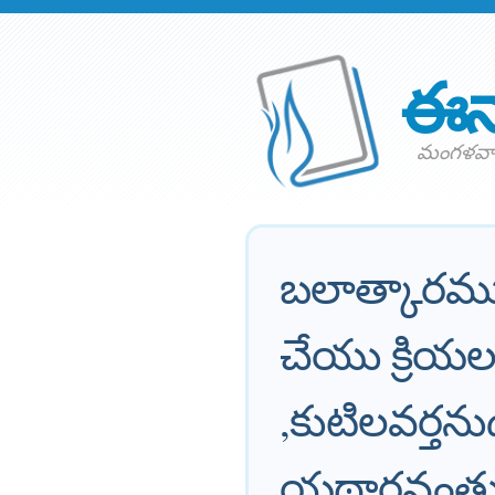
ఈన
మంగళవార
బలాత్కారమ
చేయు క్రియల
,కుటిలవర్త
యథార్థవంత