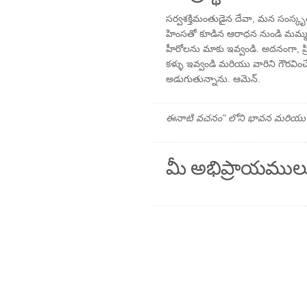
సర్వశక్తిమంతుడైన దేవా, మన సంస్క
హింసతో కూడిన ఆరాధన నుండి మమ్మల్న
హీరోలను మాకు ఇవ్వండి. అదనంగా, ప్
కళ్ళు ఇవ్వండి మరియు వారిని గౌరవిం
అడుగుతున్నాను. ఆమెన్.
ఈనాటి వచనం" లోని భావన మరియు ప్రార
మీ అభిప్రాయముల