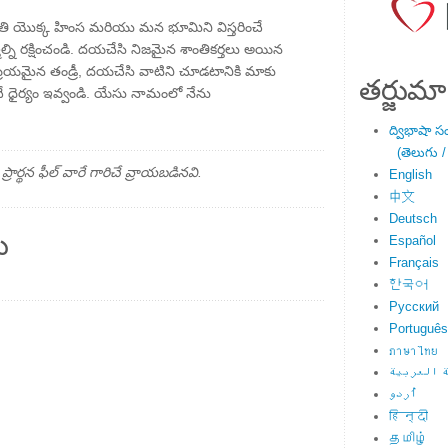
ృతి యొక్క హింస మరియు మన భూమిని విస్తరించే
ి రక్షించండి. దయచేసి నిజమైన శాంతికర్తలు అయిన
రియమైన తండ్రీ, దయచేసి వాటిని చూడటానికి మాకు
తర్జుమా
చే ధైర్యం ఇవ్వండి. యేసు నామంలో నేను
ద్విభాషా స
(తెలుగు /
్థన ఫీల్ వారే గారిచే వ్రాయబడినవి.
English
中文
Deutsch
ు
Español
Français
한국어
Русский
Português
ภาษาไทย
 العربية
اُردو
हिन्दी
தமிழ்