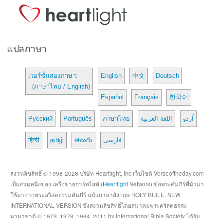
แปลภาษา
เวอร์ชั่นสองภาษา:
English
中文
Deutsch
(ภาษาไทย / English)
Español
Français
한국어
Русский
Português
ภาษาไทย
اللغة العربية
اُردو
हिन्दी
தமிழ்
తెలుగు
فارسی
สงวนลิขสิทธิ์ © 1998-2026 บริษัท Heartlight, Inc เว็บไซต์ Verseoftheday.com
เป็นส่วนหนึ่งของ เครือข่ายฮาร์ทไลท์ (
Heartlight
Network) ข้อพระคัมภีร์ที่นำมา
ใช้มาจากพระคริสตธรรมคัมภีร์ ฉบับภาษาอังกฤษ HOLY BIBLE, NEW
INTERNATIONAL VERSION ซึ่งสงวนลิขสิทธิ์โดยสมาคมพระคริสตธรรม
นานาชาติ © 1973, 1978, 1984, 2011 by International Bible Society ได้รับ