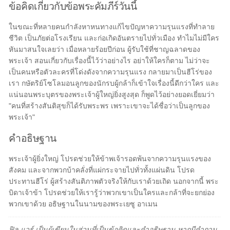
ข้อคิดเกี่ยวกับข้อพระคัมภีร์วันนี้
ในขณะที่หลายคนกำลังหาหนทางแก้ไขปัญหาความรุนแรงที่ทำลาย
ชีวิต เป็นภัยต่อโรงเรียน และก่อเกิดอันตรายไปทั่วเมือง ทำไมไม่มีใคร
หันมาสนใจเลยว่า เมื่อหลายร้อยปีก่อน ผู้รับใช้ที่ชาญฉลาดของ
พระเจ้า สอนเกี่ยวกับเรื่องนี้ไว้ว่าอย่างไร อย่าให้ใครก็ตาม ไม่ว่าจะ
เป็นคนหรือตัวละครที่โด่งดังจากความรุนแรง กลายมาเป็นฮีโร่ของ
เรา กษัตริย์โซโลมอนลูกของนักรบผู้กล้าก็เข้าใจเรื่องนี้ดีกว่าใคร และ
แน่นอนพระบุตรของพระเจ้าผู้ใหญ่ยิ่งสูงสุด ก็พูดไว้อย่างยอดเยี่ยมว่า
"คนที่สร้างสันติสุขก็ได้รับพระพร เพราะเขาจะได้ชื่อว่าเป็นลูกของ
พระเจ้า"
คำอธิษฐาน
พระเจ้าผู้ยิ่งใหญ่ โปรดช่วยให้ข้าพเจ้ารอดพ้นจากความรุนแรงของ
สังคม และจากพวกบ้าคลั่งที่แผ่กระจายไปทั่วทั้งแผ่นดิน โปรด
ประทานฮีโร่ ผู้สร้างสันติภาพตัวจริงให้กับเราด้วยเถิด นอกจากนี้ พระ
บิดาเจ้าข้า โปรดช่วยให้เรารู้ว่าพวกเขาเป็นใครและกล้าที่จะยกย่อง
พวกเขาด้วย อธิษฐานในนามของพระเยซู อาเมน
ฟิล แวร์ เป็นผู้เขียนในส่วนที่เป็นข้อคิดและคำอธิษฐาน หากมีคำถาม