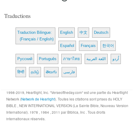
Traductions
Traduction Bilingue:
English
中文
Deutsch
(Français / English)
Español
Français
한국어
Русский
Português
ภาษาไทย
اللغة العربية
اُردو
हिन्दी
தமிழ்
తెలుగు
فارسی
1998-2019, Heartlight, Inc. "Verseoftheday.com" est une partie du Heartlight
Network (
Network de Hearlight
). Toutes les citations sont prises du HOLY
BIBLE , NEW INTERNATIONAL VERSION (La Sainte Bible, Nouveau Version
International). 1978 , 1984 , 2011 par Biblica, Inc . Tous droits
internationaux réservés.