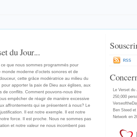
Souscri
et du Jour...
RSS
est ce que nous sommes programmés pour
re monde moderne d'octets sonores et de
Concer
 douceur, cette grâce modératrice au milieu du
le pour apporter la paix de Dieu aux églises, aux
Le Verset du 
ées de conflits. Comment pouvons-nous être
250,000 pers
us empêcher de réagir de manière excessive
VerseoftheDa
aux affrontements qui se présentent à nous? Le
Ben Steed et
ustification. Il est notre exemple. Il est notre
Network en 2
est notre force. Il est proche. Nous ne sommes pas
utation et notre valeur ne nous incombent pas