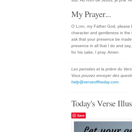
suit. Au nom de Jésus, je prie. 
My Prayer...
O
Lord
, my Father God, please 
character and gentleness in the 
ask that your presence be made 
presence in all that I do and say
for his sake, I pray. Amen.
Les pensées et la prière du Vers
Vous pouvez envoyer des quest
help@verseoftheday.com
.
Today's Verse Illus
Save