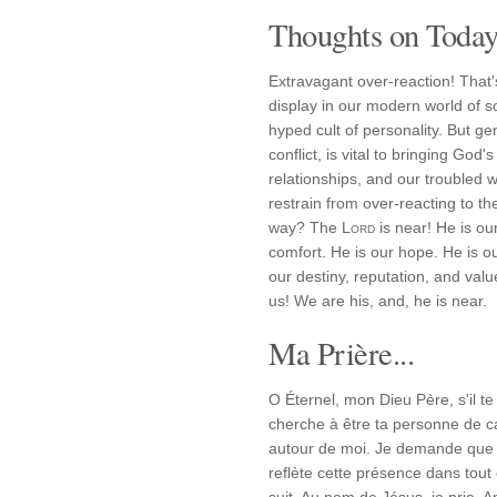
Thoughts on Today'
Extravagant over-reaction! That
display in our modern world of s
hyped cult of personality. But 
conflict, is vital to bringing God
relationships, and our troubled
restrain from over-reacting to t
way? The
Lord
is near! He is ou
comfort. He is our hope. He is o
our destiny, reputation, and valu
us! We are his, and, he is near.
Ma Prière...
O Éternel, mon Dieu Père, s'il te
cherche à être ta personne de ca
autour de moi. Je demande que 
reflète cette présence dans tout 