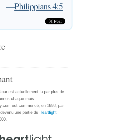
—
Philippians 4:5
re
nant
Jour est actuellement lu par plus de
onnes chaque mois.
y.com est commencé, en 1998, par
 devenu une partie du
Heartlight
000.