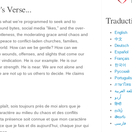
s Verse...
Traduct
's what we're programmed to seek and to
ound bytes, social media "likes," and the over-
English
gentleness, the moderating grace amid chaos and
中文
's peace to conflict-laden churches, families,
Deutsch
 world. How can we be gentle? How can we
Español
he wounds, offenses, and slights that come our
Français
r vindication. He is our example. He is our
한국어
ur strength. He is near. We are not alone and
Русский
e are not up to us others to decide. He claims
Português
ภาษาไทย
لغة العربية
اُردو
हिन्दी
 plaît, sois toujours près de moi alors que je
தமிழ்
ractère au milieu du chaos et des conflits
తెలుగు
ta présence soit connue et que mon caractère
فارسی
ce que je fais et dis aujourd'hui, chaque jour qui