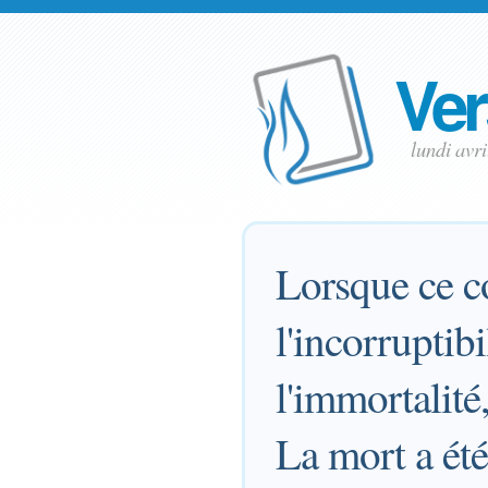
Ver
lundi avr
Lorsque ce co
l'incorruptib
l'immortalité,
La mort a été