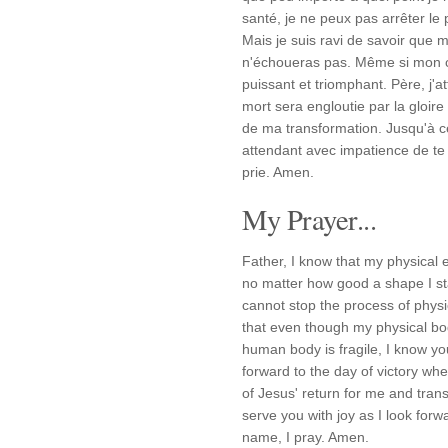
santé, je ne peux pas arrêter l
Mais je suis ravi de savoir que
n'échoueras pas. Même si mon co
puissant et triomphant. Père, j'a
mort sera engloutie par la gloir
de ma transformation. Jusqu'à ce
attendant avec impatience de te 
prie. Amen.
My Prayer...
Father, I know that my physical e
no matter how good a shape I sta
cannot stop the process of physi
that even though my physical body
human body is fragile, I know yo
forward to the day of victory wh
of Jesus' return for me and trans
serve you with joy as I look forw
name, I pray. Amen.