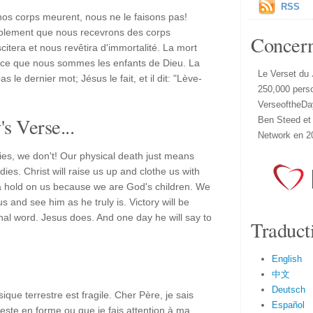
RSS
nos corps meurent, nous ne le faisons pas!
mplement que nous recevrons des corps
Concer
citera et nous revêtira d'immortalité. La mort
arce que nous sommes les enfants de Dieu. La
Le Verset du 
s le dernier mot; Jésus le fait, et il dit: "Lève-
250,000 pers
VerseoftheDa
s Verse...
Ben Steed et
Network en 2
dies, we don't! Our physical death just means
dies. Christ will raise us up and clothe us with
 a hold on us because we are God's children. We
s and see him as he truly is. Victory will be
nal word. Jesus does. And one day he will say to
Traduct
English
中文
Deutsch
que terrestre est fragile. Cher Père, je sais
Español
reste en forme ou que je fais attention à ma