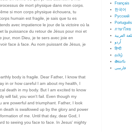
Français
e processus de mort physique dans mon corps.
한국어
 même si mon corps physique échouera, tu
Русский
rps humain est fragile, je sais que tu es
Português
ttends avec impatience le jour de la victoire où la
ภาษาไทย
e et la puissance du retour de Jésus pour moi et
لغة العربية
 jour, mon Dieu, je te sers avec joie en
اُردو
voir face à face. Au nom puissant de Jésus, je
हिन्दी
தமிழ்
తెలుగు
فارسی
arthly body is fragile. Dear Father, I know that
y in or how careful I am about my health, I
cal death in my body. But I am excited to know
 will fail, you won't fail. Even though my
u are powerful and triumphant. Father, I look
en death is swallowed up by the glory and power
formation of me. Until that day, dear God, I
ard to seeing you face to face. In Jesus' mighty