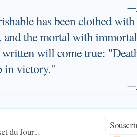
—
ishable has been clothed with
 and the mortal with immortali
s written will come true: "Deat
 in victory."
—
Souscri
et du Jour...