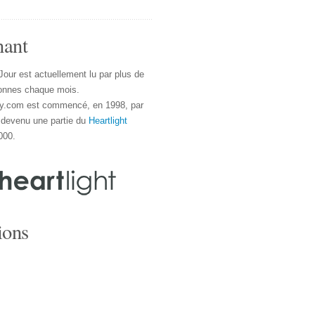
nant
Jour est actuellement lu par plus de
onnes chaque mois.
y.com est commencé, en 1998, par
 devenu une partie du
Heartlight
000.
ions