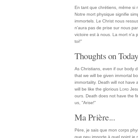
En tant que chrétiens, même si 
Notre mort physique signifie si
immortels. Le Christ nous ressus
n'aura pas de prise sur nous p
victoire est à nous. La mort n'a pa
toi!"
Thoughts on Today'
As Christians, even if our body 
that we will be given immortal bo
immortality. Death will not have
will be like the glorious
Lord
Jesu
ours. Death does not have the fi
us, "Arise!"
Ma Prière...
Père, je sais que mon corps physi
que peu importe à quel point je 