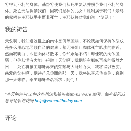
将得到不朽的身体。基督将使我们从死里复活并赐予我们不朽的身
体。死亡无法拘禁我们，因我们是神的儿女！胜利属于我们！最终
的权柄在主耶稣手中而非死亡，主耶稣将对我们说，“复活！”
我的祷告
天父啊，我知道这世上的肉体是何等脆弱，不论我如何保持体型或
是多么用心地照顾自己的健康，都无法阻止肉体死亡脚步的临近。
然而我明白，即使肉体将败坏，你却永远不朽！即使我的肉体脆
弱，但你却满有大能与得胜！天父啊，我期盼主耶稣再来的得胜之
日——死亡将被主耶稣再来的荣耀与大能所吞灭，我将得以改变。
慈爱的父神啊，期待得见你面的那一天，我将以喜乐侍奉你，直到
那一天来临。奉主耶稣圣名祈求，阿们！
"今天的诗句"上的这些想法和祷告都由Phil Ware 编著。如有疑问或
想评论欢迎访问
help@verseoftheday.com
评论