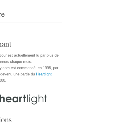
re
nant
Jour est actuellement lu par plus de
onnes chaque mois.
y.com est commencé, en 1998, par
 devenu une partie du
Heartlight
000.
ions