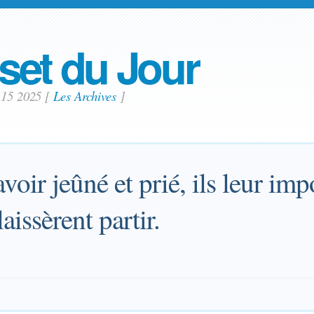
set du Jour
i 15 2025
[
Les Archives
]
voir jeûné et prié, ils leur imp
laissèrent partir.