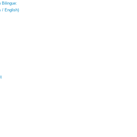
 Bilingue:
 / English)
ال