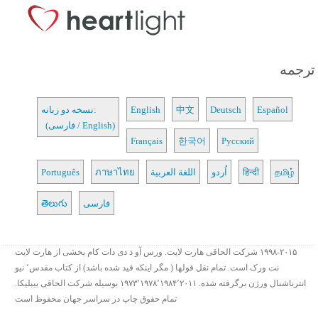
ترجمه
Español
Deutsch
中文
English
نسخه دو زبانه:
(فارسی / English)
Français
한국어
Русский
தமிழ்
हिन्दी
اُردو
اللغة العربية
ภาษาไทย
Português
فارسی
తెలుగు
۱۹۹۸-۲۰۱۵ شرکت الحاقی هارت لایت. ورس آو ذ دی دات کام بخشی از هارت لایت
نت ورک است. تمام نقل قولها ( مگر اینکه قید شده باشد) از کتاب مقدس٬ نیو
انترناشنال ورژن برگرفته شده. ۱۹۷۳٬۱۹۷۸٬۱۹۸۴٬۲۰۱۱ بوسیله شرکت الحاقی بیبلیکا.
تمام حقوق چاپ در سراسر جهان محفوظ است