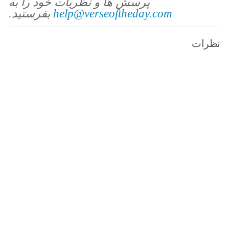
پرسش ها و نظریات خود را به
help@verseoftheday.com
بفرستید.
نظرات