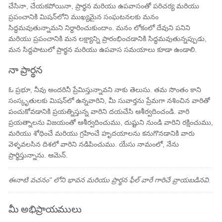
చేసినా, చేయకపోయినా, ప్రార్థన మరియు ఉపవాసంతో పరిచర్య మరియు
ప్రపంచానికి మిషన్‌లోని ముఖ్యమైన సంఘటనలకు మనం
సిద్ధమవుతున్నామని నిర్ధారించుకుందాం. మనం లోకంలో దేవుని పనిని
మరియు ప్రపంచానికి మన లక్ష్యాన్ని ప్రారంభించడానికి సిద్ధమవుతున్నప్పుడు,
మన సిద్దపాటులో ప్రార్థన మరియు ఉపవాస సమయాలు కూడా ఉండాలి.
నా ప్రార్థన
ఓ ప్రభూ, నీవు అందరినీ ప్రేమిస్తున్నావని నాకు తెలుసు. తమ సొంతం కాని
సంస్కృతులకు మిషన్‌లో ఉన్నవారిని, మీ సువార్తను ప్రేమగా నశించిన వారితో
పంచుకోవడానికి ప్రయత్నిస్తున్న వారిని దయచేసి ఆశీర్వదించండి. వారి
ప్రయత్నాలను విజయంతో ఆశీర్వదించుము, దుష్టుని నుండి వారిని రక్షించుము,
మరియు శోధించే మరియు గ్రహించే హృదయాలను కనుగొనడానికి వారు
వెళ్ళవలసిన దిశలో వారిని నడిపించుము. యేసు నామంలో, నేను
ప్రార్థిస్తున్నాను. ఆమెన్.
ఈనాటి వచనం" లోని భావన మరియు ప్రార్థన ఫీల్ వారే గారిచే వ్రాయబడినవి.
మీ అభిప్రాయములు