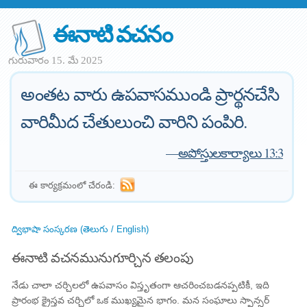
ఈనాటి వచనం
గురువారం 15. మే 2025
అంతట వారు ఉపవాసముండి ప్రార్థనచేసి
వారిమీద చేతులుంచి వారిని పంపిరి.
—
అపోస్తులకార్యాలు 13:3
ఈ కార్యక్రమంలో చేరండి:
ద్విభాషా సంస్కరణ (తెలుగు / English)
ఈనాటి వచనమునుగూర్చిన తలంపు
నేడు చాలా చర్చిలలో ఉపవాసం విస్తృతంగా ఆచరించబడనప్పటికీ, ఇది
ప్రారంభ క్రైస్తవ చర్చిలో ఒక ముఖ్యమైన భాగం. మన సంఘాలు స్పాన్సర్