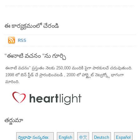
ఈ కార్యక్రమంలో చేరండి
RSS
"ఈనాటి వచనం "ను గూర్చి
ఈనాటి వచనం" ప్రస్తుతం నెలకు 250,000 మందికి పైగా పాఠకులచే చదువుతుంది.
1998 లో బెన్ స్టీడ్ చే ప్రారంభించబడి , 2000 లో హార్ట్లైట్ నెట్వర్క్లో భాగంగా
మారింది.
తర్జుమా
ద్విభాషా సంస్కరణ:
English
中文
Deutsch
Español