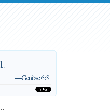
l.
—
Genèse 6:8
re