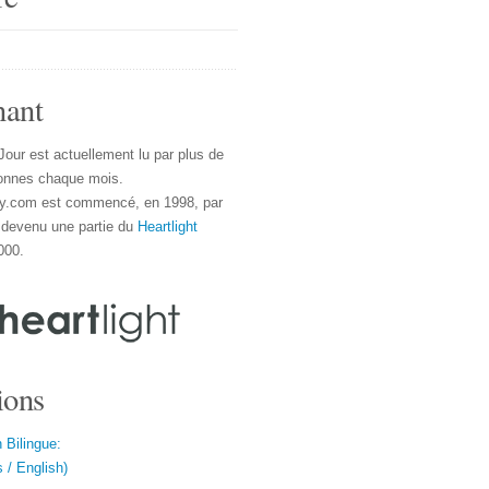
nant
Jour est actuellement lu par plus de
onnes chaque mois.
y.com est commencé, en 1998, par
 devenu une partie du
Heartlight
000.
ions
 Bilingue:
 / English)