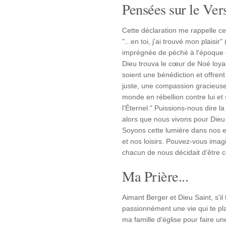
Pensées sur le Vers
Cette déclaration me rappelle ce
"...en toi, j'ai trouvé mon plaisi
imprégnée de péché à l'époque d
Dieu trouva le cœur de Noé loyal
soient une bénédiction et offren
juste, une compassion gracieuse e
monde en rébellion contre lui et
l'Éternel." Puissions-nous dire
alors que nous vivons pour Die
Soyons cette lumière dans nos em
et nos loisirs. Pouvez-vous imag
chacun de nous décidait d'être
Ma Prière...
Aimant Berger et Dieu Saint, s'il 
passionnément une vie qui te plaî
ma famille d'église pour faire u