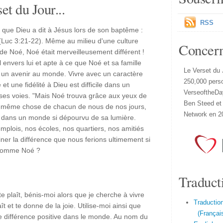
et du Jour...
RSS
 que Dieu a dit à Jésus lors de son baptême :
r" (Luc 3:21-22). Même au milieu d'une culture
Concer
e Noé, Noé était merveilleusement différent !
 envers lui et apte à ce que Noé et sa famille
Le Verset du 
t un avenir au monde. Vivre avec un caractère
250,000 pers
t une fidélité à Dieu est difficile dans un
VerseoftheDa
 ses voies. "Mais Noé trouva grâce aux yeux de
Ben Steed et
 la même chose de chacun de nous de nos jours,
Network en 2
u dans un monde si dépourvu de sa lumière.
plois, nos écoles, nos quartiers, nos amitiés
iner la différence que nous ferions ultimement si
 comme Noé ?
Traduct
te plaît, bénis-moi alors que je cherche à vivre
Traduction
t et te donne de la joie. Utilise-moi ainsi que
(Français
ne différence positive dans le monde. Au nom du