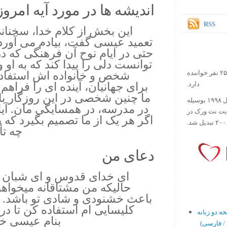
اندیشه ها در مورد آیه امروز.
RSS
این بخش از کلام خدا، سخنانی
تعمید عیسی گفت، بیادم می آورد ـ
حتی در ایام نوح آن فرهنگی که در 
توانست دلی را پیدا کند که به او و
شخص و خانواده اش استفاده 
در حال حاضر آیه روز بیش از ۲۵۰۰۰۰ نفر خواننده
برای جهانیان، آینده ای را فراهم 
دارد.
ما چنین شخصی در این روزگار با
ورس آو ذ دی دات کام کار خود را در سال ۱۹۹۸ بوسیله
در مدرسه، در همسایگی مان. آیا 
ایت نت ورک در
اگر هر یک از ما تصمیم بگیرد که 
چه تأ
دعای من
ای خدای قدوس و ای شبان نی
حالیکه من مشتاقانه میخواه
باعث خشنودی و شادی تو باشد. ل
کلیسایی ام استفاده کن تا در 
بنام عیسی خدا
En)