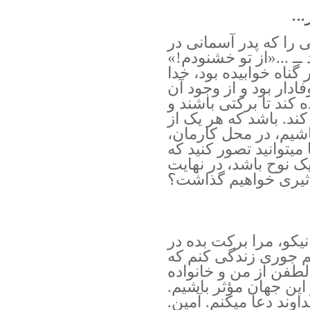
..
 را که پدر آسمانی در
ـ ...«از تو خشنودم!»
گناه خوابیده بود، خدا
فادار بود و از وجود آن
کند تا برکتی باشند و
کند. باشد که هر یک از
شیم، در محل کارمان،
میتوانید تصور کنید که
یک نوح باشد، در نهایت
ثیری خواهیم گذاشت؟
کو، مرا برکت بده در
م جوری زندگی کنم که
طفن از من و خانواده
این جهان مؤثر باشیم.
وند دعا میکنم. آمین.