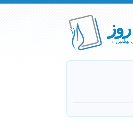
 روز
ی پیشین
]