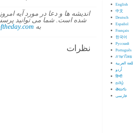
English
中文
اندیشه ها و دعا در مورد آیه امرو
Deutsch
شده است. شما می توانید پرسش
Español
به
ftheday.com
Français
한국어
Русский
نظرات
Português
ภาษาไทย
لغة العربية
اُردو
हिन्दी
தமிழ்
తెలుగు
فارسی