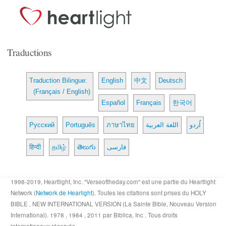
Traductions
Traduction Bilingue:
English
中文
Deutsch
(Français / English)
Español
Français
한국어
Русский
Português
ภาษาไทย
اللغة العربية
اُردو
हिन्दी
தமிழ்
తెలుగు
فارسی
1998-2019, Heartlight, Inc. "Verseoftheday.com" est une partie du Heartlight
Network (
Network de Hearlight
). Toutes les citations sont prises du HOLY
BIBLE , NEW INTERNATIONAL VERSION (La Sainte Bible, Nouveau Version
International). 1978 , 1984 , 2011 par Biblica, Inc . Tous droits