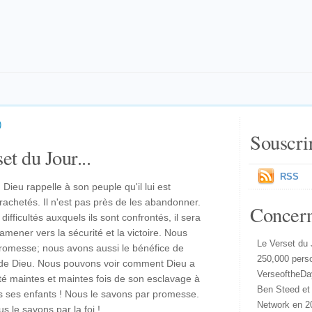
)
Souscri
et du Jour...
RSS
Dieu rappelle à son peuple qu'il lui est
a rachetés. Il n'est pas près de les abandonner.
Concer
difficultés auxquels ils sont confrontés, il sera
 amener vers la sécurité et la victoire. Nous
Le Verset du 
omesse; nous avons aussi le bénéfice de
250,000 pers
ité de Dieu. Nous pouvons voir comment Dieu a
VerseoftheDa
té maintes et maintes fois de son esclavage à
Ben Steed et
s ses enfants ! Nous le savons par promesse.
Network en 2
s le savons par la foi !