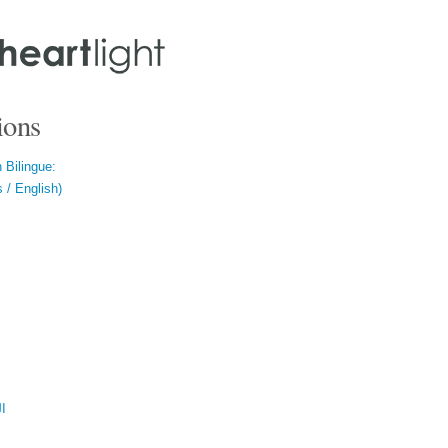
ions
 Bilingue:
 / English)
ال