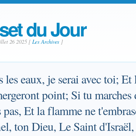
set du Jour
illet 26 2025
[
Les Archives
]
s les eaux, je serai avec toi; Et 
mergeront point; Si tu marches d
s pas, Et la flamme ne t'embras
rnel, ton Dieu, Le Saint d'Israël