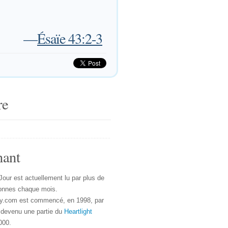
—
Ésaïe 43:2-3
re
nant
Jour est actuellement lu par plus de
onnes chaque mois.
y.com est commencé, en 1998, par
 devenu une partie du
Heartlight
000.