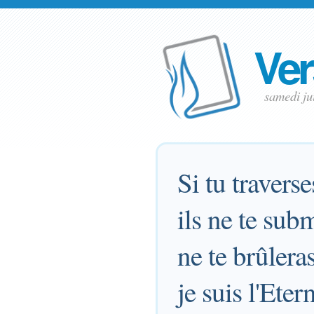
Ver
samedi ju
Si tu traverse
ils ne te sub
ne te brûlera
je suis l'Ete