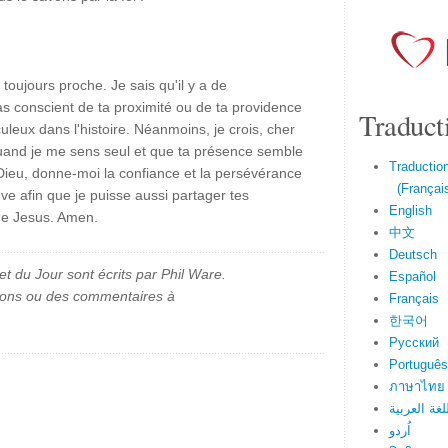
 toujours proche. Je sais qu'il y a de
s conscient de ta proximité ou de ta providence
Traduct
uleux dans l'histoire. Néanmoins, je crois, cher
and je me sens seul et que ta présence semble
Traduction
Dieu, donne-moi la confiance et la persévérance
(Français
ve afin que je puisse aussi partager tes
English
e Jesus. Amen.
中文
Deutsch
et du Jour sont écrits par Phil Ware.
Español
ions ou des commentaires à
Français
한국어
Русский
Português
ภาษาไทย
لغة العربية
اُردو