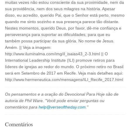
muitas vezes não estou consciente da sua proximidade, nem da
sua providência, nem dos seus milagres na história. Apesar
disso, eu acredito, querido Pai, que o Senhor está perto, mesmo
quando me sinto sozinho e sua presença parece tão distante.
Nestes momentos, querido Deus, por favor, dê-me confiança e
perseverança para suportar as dificuldades, para que eu
também possa participar da sua glória. No nome de Jesus.
Amém. || Veja a imagem:
http://www.iluminalma.com/img/il_isaias43_2-3.html || O
International Leadership Institute (ILI) promove retiros para
líderes de igrejas ao redor do mundo. O próximo retiro no Brasil
será em Setembro de 2017 em Recife. Veja mais detalhes aqui:
http://www.hermeneutica.com/mensagens/ILI_Recife_2017.html
Os pensamentos e a oração do Devocional Para Hoje são de
autoria de Phil Ware. "Você pode enviar perguntas ou
comentários para
help@verseoftheday.com
."
Comentários