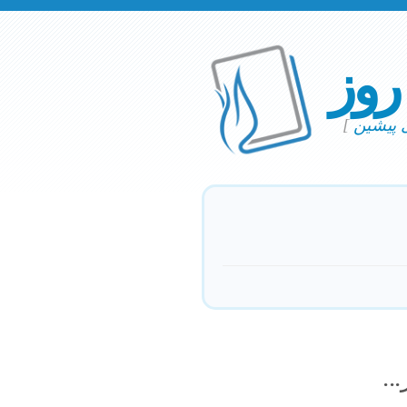
 روز
ی پیشین
]
..