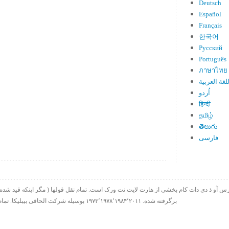
Deutsch
Español
Français
한국어
Русский
Português
ภาษาไทย
لغة العربية
اُردو
हिन्दी
தமிழ்
తెలుగు
فارسی
برگرفته شده. ۱۹۷۳٬۱۹۷۸٬۱۹۸۴٬۲۰۱۱ بوسیله شرکت الحاقی بیبلیکا. تمام حقوق چاپ در سراسر جهان محفوظ است