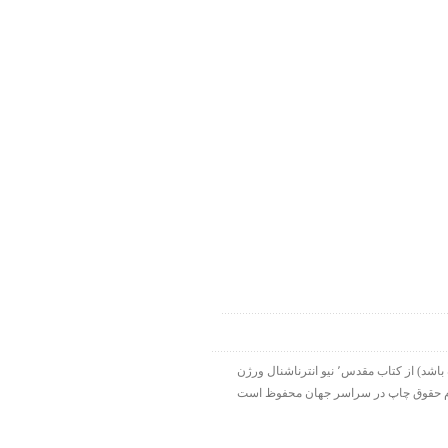
۱۹۹۸-۲۰۱۵ شرکت الحاقی هارت لایت. ورس آو ذ دی دات کام بخشی از هارت لایت نت ورک است. تمام نقل قولها ( مگر اینکه قید شده باشد) از کتاب مقدس٬ نیو انترناشنال ورژن