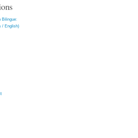
ions
 Bilingue:
 / English)
ال