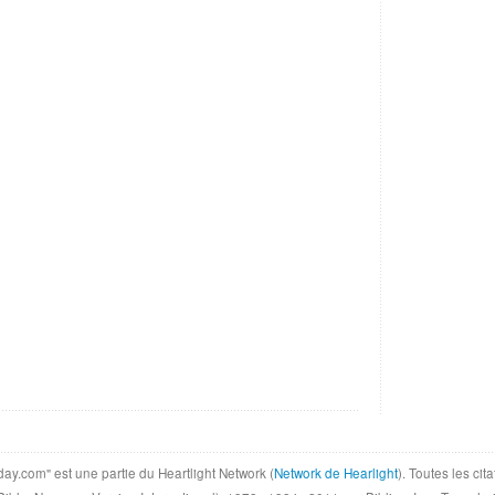
day.com" est une partie du Heartlight Network (
Network de Hearlight
). Toutes les ci