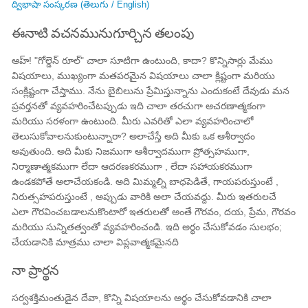
ద్విభాషా సంస్కరణ (తెలుగు / English)
ఈనాటి వచనమునుగూర్చిన తలంపు
ఆహ్! "గోల్డెన్ రూల్" చాలా సూటిగా ఉంటుంది, కాదా? కొన్నిసార్లు మేము
విషయాలు, ముఖ్యంగా మతపరమైన విషయాలు చాలా క్లిష్టంగా మరియు
సంక్లిష్టంగా చేస్తాము. నేను బైబిలును ప్రేమిస్తున్నాను ఎందుకంటే దేవుడు మన
ప్రవర్తనతో వ్యవహరించేటప్పుడు ఇది చాలా తరచుగా ఆచరణాత్మకంగా
మరియు సరళంగా ఉంటుంది. మీరు ఎవరితో ఎలా వ్యవహరించాలో
తెలుసుకోవాలనుకుంటున్నారా? అలాచేస్తే అది మీకు ఒక ఆశీర్వాదం
అవుతుంది. అది మీకు నిజముగా ఆశీర్వాదముగా ప్రోత్సహముగా,
నిర్మాణాత్మకముగా లేదా ఆదరణకరముగా , లేదా సహాయకరముగా
ఉండకపోతే అలాచేయకండి. అది మిమ్మల్ని బాధపెడితే, గాయపరుస్తుంటే ,
నిరుత్సహపరుస్తుంటే , అప్పుడు వారికి అలా చేయవద్దు. మీరు ఇతరులచే
ఎలా గౌరవించబడాలనుకొంటారో ఇతరులతో అంతే గౌరవం, దయ, ప్రేమ, గౌరవం
మరియు సున్నితత్వంతో వ్యవహరించండి. ఇది అర్థం చేసుకోవడం సులభం;
చేయడానికి మాత్రము చాలా విప్లవాత్మకమైనది
నా ప్రార్థన
సర్వశక్తిమంతుడైన దేవా, కొన్ని విషయాలను అర్థం చేసుకోవడానికి చాలా